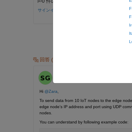
E
0 件のコメント
F
サインインしてコメントする。
F
I
I
L
回答 (1 件)
Samhitha
2025 年 4 月 26 日
Hi 
@Zara
, 
To send data from 10 IoT nodes to the edge node
edge node’s IP address and port using UDP commun
nodes.
You can u
nderstand by
 following example code: