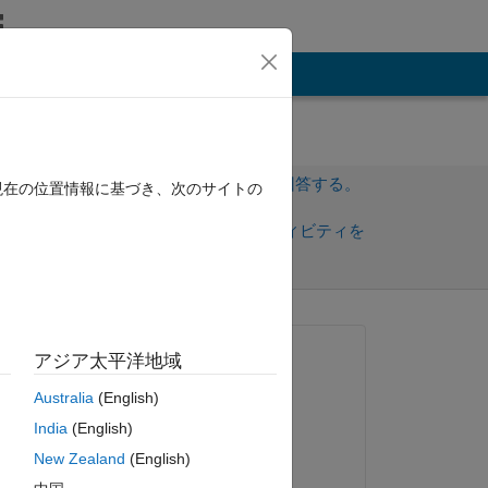
その他
サインインしてこの質問に回答する。
現在の位置情報に基づき、次のサイトの
共
サインインしてアクティビティを
有
フォロー
質問済み:
アジア太平洋地域
Zara
Australia
(English)
2023 年 4 月 27 日
nt 
India
(English)
回答済み:
New Zealand
(English)
Samhitha