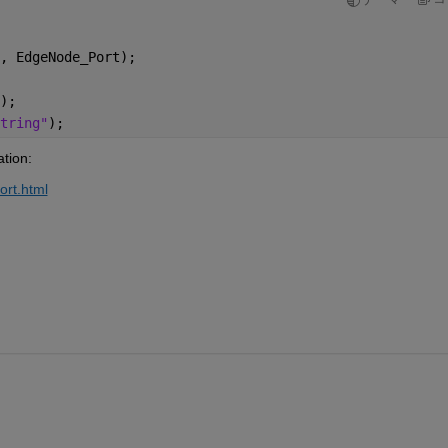
, EdgeNode_Port); 
); 
tring"
); 
tion:
ort.html