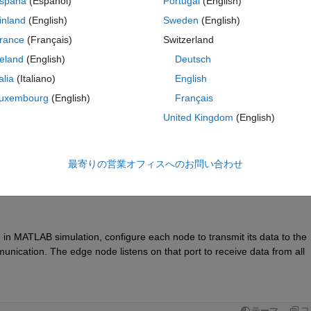
spaña
(Español)
Portugal
(English)
inland
(English)
Sweden
(English)
rance
(Français)
Switzerland
reland
(English)
Deutsch
サインインしてこの質問に回
talia
(Italiano)
English
uxembourg
(English)
Français
共有
サインインしてアクティビティを
United Kingdom
(English)
最寄りの営業オフィスへのお問い合わせ
0 投票
MATLAB Online で開く
 in
MATLAB simulation, configure each node to 
transmit
 its data to the 
ication. The edge node listens on that port to receive data from all 
コ
テーマ