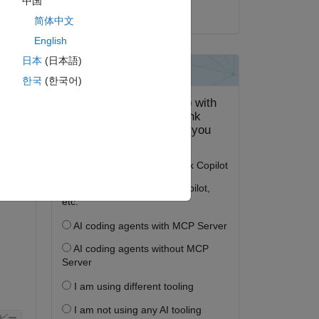
中国
2025 年 4 月 26 日
简体中文
English
日本
(日本語)
答する。
한국
(한국어)
フォロー
ピー