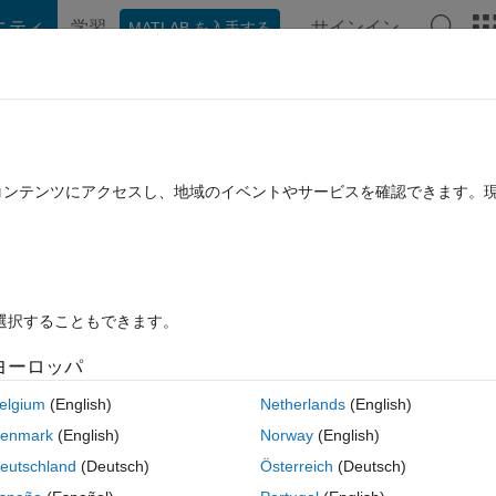
ニティ
学習
サインイン
MATLAB を入手する
hat Playground
ディスカッション
コンテスト
ブログ
投稿
B に関する FAQ
その他
es in an iot network?
たコンテンツにアクセスし、地域のイベントやサービスを確認できます。
 に更新
8 ビュー (30 日間)
を選択することもできます。
ヨーロッパ
0 投票
elgium
(English)
Netherlands
(English)
etwork which consist of 10 nodes 1 edge node and 1 control center. I wa
enmark
(English)
Norway
(English)
eutschland
(Deutsch)
Österreich
(Deutsch)