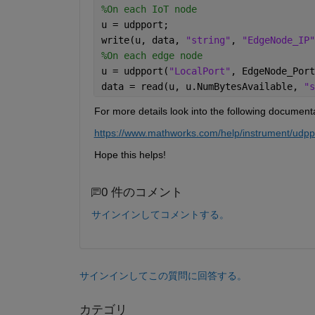
%On each IoT node
u = udpport; 
write(u, data, 
"string"
, 
"EdgeNode_IP"
%On each edge node
u = udpport(
"LocalPort"
, EdgeNode_Port
data = read(u, u.NumBytesAvailable, 
"s
For more details 
look into
the following
 documenta
https://www.mathworks.com/help/instrument/udpp
Hope this helps!
0 件のコメント
サインインしてコメントする。
サインインしてこの質問に回答する。
カテゴリ