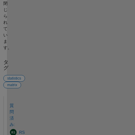
閉
じ
ら
れ
て
い
ま
す。
タ
グ
statistics
matrix
参考
質
問
済
み:
RS