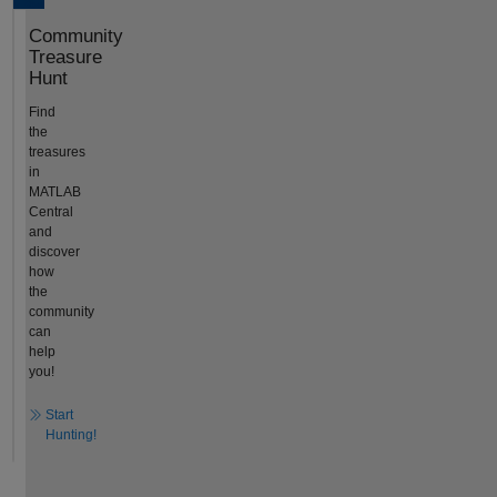
Community
Treasure
Hunt
Find
the
treasures
in
MATLAB
Central
and
discover
how
the
community
can
help
you!
Start
Hunting!