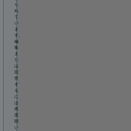
ら
れ
て
い
ま
す。
編
集
ま
た
は
回
答
す
る
に
は
再
度
開
い