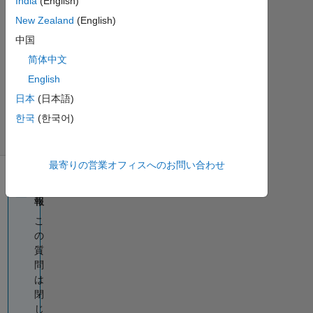
India
(English)
に更
New Zealand
(English)
新
中国
5
ビ
简体中文
ュ
English
ー
日本
(日本語)
(30
한국
(한국어)
日
間)
最寄りの営業オフィスへのお問い合わせ
情
報
こ
の
質
問
は
閉
じ