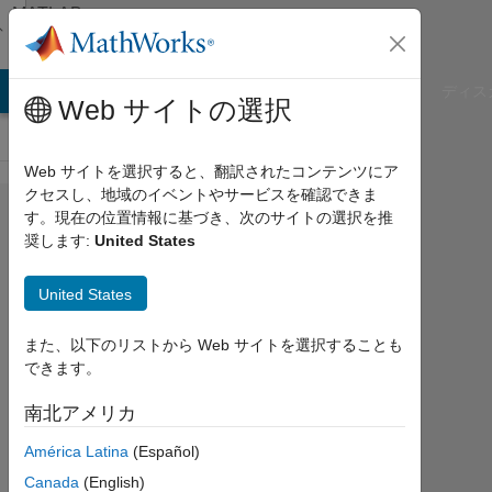
コンテンツへスキップ
MATLAB
Answers
B Answers
File Exchange
Cody
AI Chat Playground
ディス
Web サイトの選択
Web サイトを選択すると、翻訳されたコンテンツにア
クセスし、地域のイベントやサービスを確認できま
How
す。現在の位置情報に基づき、次のサイトの選択を推
奨します:
United States
can I
convert
United States
factor
analysis
また、以下のリストから Web サイトを選択することも
できます。
resulted
eigen
南北アメリカ
vector
América Latina
(Español)
and
Canada
(English)