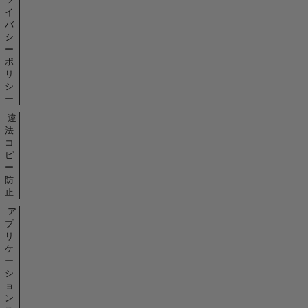
イ
バ
シ
ー
ポ
リ
シ
ー
違
法
コ
ピ
ー
防
止
ア
プ
リ
ケ
ー
シ
ョ
ン