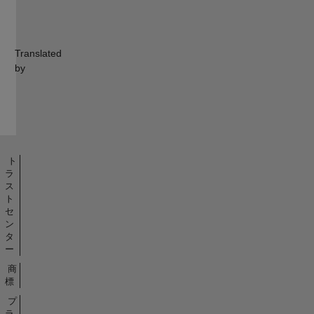
Translated
by
ト
ラ
ス
ト
セ
ン
タ
ー
商
標
プ
ラ