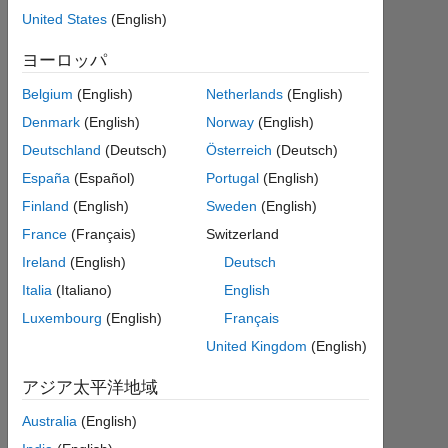
eigen
United States
(English)
values
ヨーロッパ
to
Belgium
(English)
Netherlands
(English)
domain
Denmark
(English)
Norway
(English)
of
Deutschland
(Deutsch)
Österreich
(Deutsch)
variable
España
(Español)
Portugal
(English)
again?
Finland
(English)
Sweden
(English)
France
(Français)
Switzerland
RS
Ireland
(English)
Deutsch
2015
3 月
Italia
(Italiano)
English
28
Luxembourg
(English)
Français
0
United Kingdom
(English)
回
答
アジア太平洋地域
2021
Australia
(English)
8 月
20