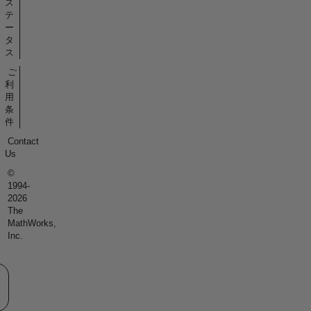
ス
テ
ー
タ
ス
ご
利
用
条
件
Contact
Us
©
1994-
2026
The
MathWorks,
Inc.
eb サイトの選択