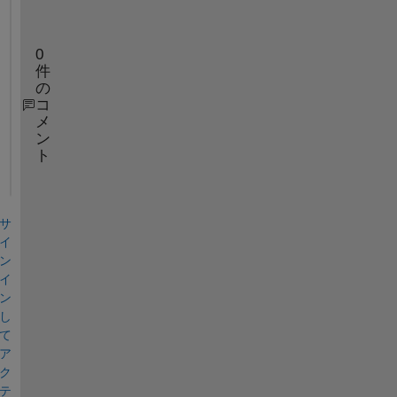
.
0
件
の
コ
メ
ン
ト
サ
イ
ン
イ
ン
し
て
ア
ク
テ