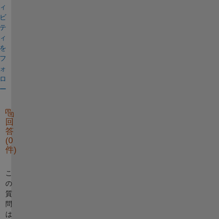
ィ
ビ
テ
ィ
を
フ
ォ
ロ
ー
回
答
(0
件)
こ
の
質
問
は