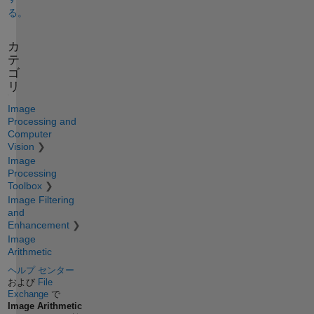
る。
カ
テ
ゴ
リ
Image
Processing and
Computer
Vision
Image
Processing
Toolbox
Image Filtering
and
Enhancement
Image
Arithmetic
ヘルプ センター
および
File
Exchange
で
Image Arithmetic