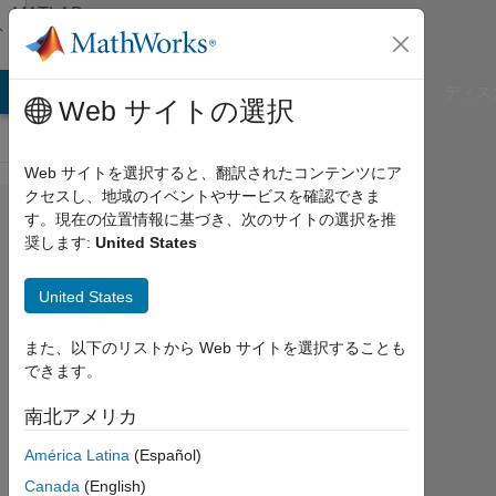
コンテンツへスキップ
MATLAB
Answers
B Answers
File Exchange
Cody
AI Chat Playground
ディス
Web サイトの選択
Web サイトを選択すると、翻訳されたコンテンツにア
クセスし、地域のイベントやサービスを確認できま
Hello, I
す。現在の位置情報に基づき、次のサイトの選択を推
奨します:
United States
am trying
to get the
United States
X and Y
values
また、以下のリストから Web サイトを選択することも
できます。
from a
Plot. This
南北アメリカ
plot is
América Latina
(Español)
generated
Canada
(English)