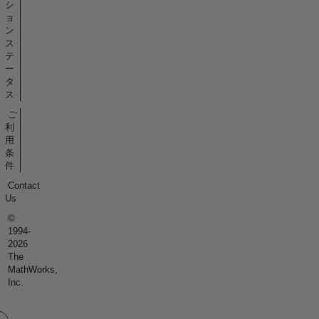
シ
ョ
ン
ス
テ
ー
タ
ス
ご
利
用
条
件
Contact
Us
©
1994-
2026
The
MathWorks,
Inc.