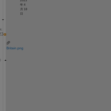
2023
年 4
月 18
日
n:
Britain.png
% The image I am trying to read 
A = imread(
'Britain.png'
); 
% The boundaries around the image 
BW = im2bw(A);
[B,L] = bwboundaries(BW);
% To put the x and y values 
double 
x1=[]
;
double 
y1=[]
;
%imshow(label2rgb(L, @jet, [.5 .5 .5]))