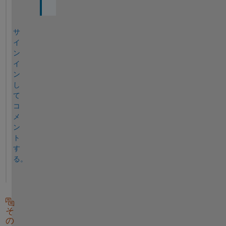
サ
イ
ン
イ
ン
し
て
コ
メ
ン
ト
す
る。
そ
の