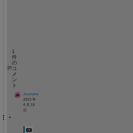
figure
scatter(x,y,
'.'
)
1
件
の
コ
メ
ン
ト
Joumana
2023 年
4 月 18
日