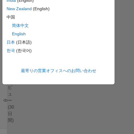
India
(English)
回
答
New Zealand
(English)
採
中国
用
简体中文
済
English
み
日本
(日本語)
2023
한국
(한국어)
4 月
18
に更
最寄りの営業オフィスへのお問い合わせ
新
4
ビ
ュ
ー
(30
日
間)