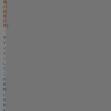
他
の
回
答
(0
件)
サ
イ
ン
イ
ン
し
て
こ
の
質
問
に
回
答
す