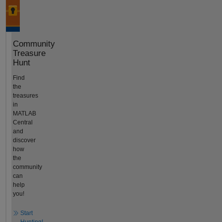
Community
Treasure
Hunt
Find
the
treasures
in
MATLAB
Central
and
discover
how
the
community
can
help
you!
Start
Hunting!