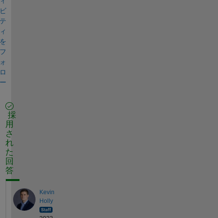
ィ
ビ
テ
ィ
を
フ
ォ
ロ
ー
採
用
さ
れ
た
回
答
Kevin
Holly