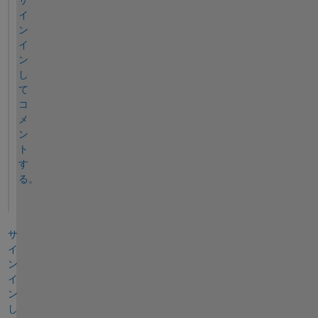
イ
ン
イ
ン
し
て
コ
メ
ン
ト
す
る。
サ
イ
ン
イ
ン
し