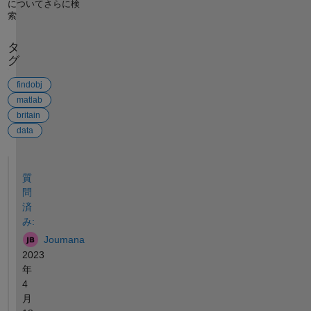
についてさらに検
索
タ
グ
findobj
matlab
britain
data
参考
質
問
済
み:
Joumana
2023
年
4
月