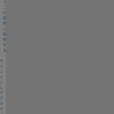
て
こ
の
質
問
に
回
答
す
る。
サ
イ
ン
イ
ン
し
て
ア
ク
テ