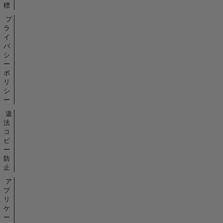
標
プ
ラ
イ
バ
シ
ー
ポ
リ
シ
ー
違
法
コ
ピ
ー
防
止
ア
プ
リ
ケ
ー