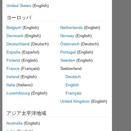
from a
United States
(English)
loop, and
ヨーロッパ
the plot
Belgium
(English)
Netherlands
(English)
represents
Denmark
(English)
Norway
(English)
the
Deutschland
(Deutsch)
Österreich
(Deutsch)
boundary
España
(Español)
Portugal
(English)
of an
Finland
(English)
Sweden
(English)
image..
France
(Français)
Switzerland
Ireland
(English)
Deutsch
Joumana
Italia
(Italiano)
English
2023
Luxembourg
(English)
Français
4 月
18
United Kingdom
(English)
1
回
アジア太平洋地域
答
Australia
(English)