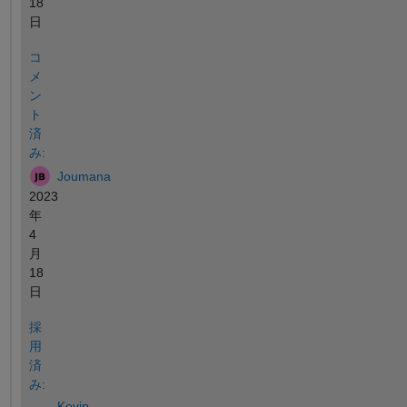
18
日
コ
メ
ン
ト
済
み:
Joumana
2023
年
4
月
18
日
採
用
済
み:
Kevin