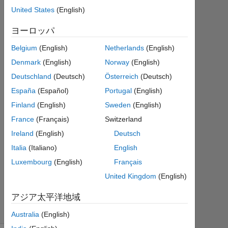
Paul
United States
(English)
2023
4 月
ヨーロッパ
6
Belgium
(English)
Netherlands
(English)
1
Denmark
(English)
Norway
(English)
回
答
Deutschland
(Deutsch)
Österreich
(Deutsch)
España
(Español)
Portugal
(English)
2023
Finland
(English)
Sweden
(English)
4 月
France
(Français)
Switzerland
6 に
更新
Ireland
(English)
Deutsch
35
Italia
(Italiano)
English
ビ
Luxembourg
(English)
Français
ュ
ー
United Kingdom
(English)
(30
アジア太平洋地域
日
間)
Australia
(English)