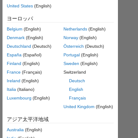
data
United States
(English)
and
ヨーロッパ
then
Belgium
(English)
Netherlands
(English)
store
Denmark
(English)
Norway
(English)
each
Deutschland
(Deutsch)
Österreich
(Deutsch)
data
España
(Español)
Portugal
(English)
set in
Finland
(English)
Sweden
(English)
two
France
(Français)
Switzerland
cell
Ireland
(English)
Deutsch
arrays.
Italia
(Italiano)
English
Luxembourg
(English)
Français
Jacob
United Kingdom
(English)
2023
3 月
アジア太平洋地域
14
1
Australia
(English)
回