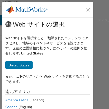
コンテンツへスキップ
MATLAB
Answers
B Answers
File Exchange
Cody
AI Chat Playground
ディス
Web サイトの選択
Web サイトを選択すると、翻訳されたコンテンツにア
クセスし、地域のイベントやサービスを確認できま
how to
す。現在の位置情報に基づき、次のサイトの選択を推
奨します:
United States
crop
images
United States
within a
DataStore
また、以下のリストから Web サイトを選択することも
できます。
with
labeled
南北アメリカ
bounding
América Latina
(Español)
boxes
Canada
(English)