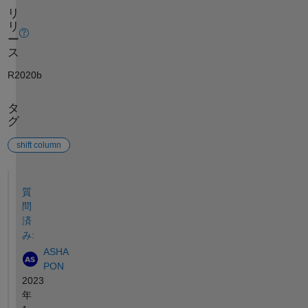
リ
リ
ー
ス
R2020b
タ
グ
shift column
参考
質
問
済
み:
ASHA
PON
2023
年