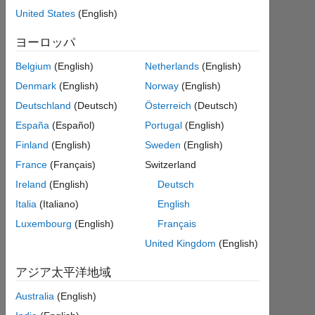
1
United States
(English)
回
答
ヨーロッパ
Belgium
(English)
Netherlands
(English)
回
答
Denmark
(English)
Norway
(English)
採
Deutschland
(Deutsch)
Österreich
(Deutsch)
用
España
(Español)
Portugal
(English)
済
み
Finland
(English)
Sweden
(English)
France
(Français)
Switzerland
2023
Ireland
(English)
Deutsch
1 月
Italia
(Italiano)
English
25
に更
Luxembourg
(English)
Français
新
United Kingdom
(English)
19
ビ
アジア太平洋地域
ュ
Australia
(English)
ー