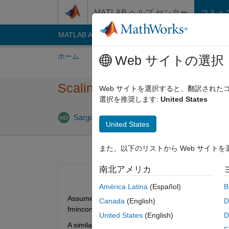
コンテンツへスキップ
MATLAB ヘルプ センター
コミュ
MATLAB Answers
File Exchange
Cody
AI C
ホーム
質問する
回答
閲覧
MATLA
Web サイトの選択
Scaling in optimization probl
Web サイトを選択すると、翻訳され
選択を推奨します:
United States
Sargondjani
2023 1 月 22
1 回答
United States
また、以下のリストから Web サイト
南北アメリカ
América Latina
(Español)
B
Assume a simple example, with an optimization 
Canada
(English)
D
fmincon (because there will be other constraints as
United States
(English)
D
A similar problem occurs when we have: