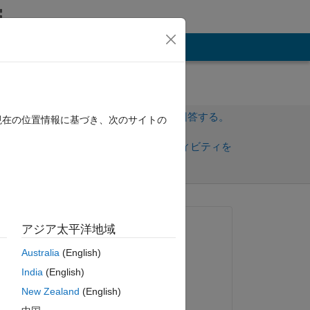
その他
サインインしてこの質問に回答する。
現在の位置情報に基づき、次のサイトの
共
サインインしてアクティビティを
有
フォロー
質問済み:
アジア太平洋地域
Sargondjani
Australia
(English)
2023 年 1 月 22 日
 
India
(English)
編集済み:
New Zealand
(English)
Matt J