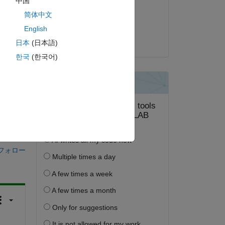
中国
2023 年 1 月 22 日
简体中文
lle 
採用済み:
English
Matt J
日本
(日本語)
한국
(한국어)
答する。
フォロー