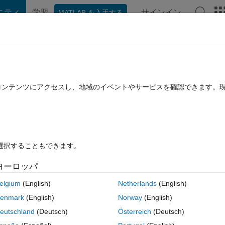
ニティ
学習
サインイン
MATLAB を入手する
hat Playground
ディスカッション
コンテスト
ブログ
投稿
B に関する FAQ
その他
ems
たコンテンツにアクセスし、地域のイベントやサービスを確認できます。
回答採用済み
2023 1 月 22 に更新
10 ビュー (30 日間)
を選択することもできます。
ヨーロッパ
0 投票
elgium
(English)
Netherlands
(English)
problem:max
 subject to 
, with 
 and 
  given. I want to solve it with
enmark
(English)
Norway
(English)
 well), but with 
the derivate with dV/dc will get ever smaller with t. 
eutschland
(Deutsch)
Österreich
(Deutsch)