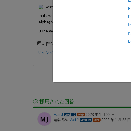
E
, where alpha is close to zero.
F
Is there a way to scale the problem such that the de
F
alpha) will be less accurate, right? 
I
(One work around would be to use a value function,
I
L
0 件のコメント
サインインしてコメントする。
採用された回答
Matt J
2023 年 1 月 22 日
編集済み:
Matt J
2023 年 1 月 22 日