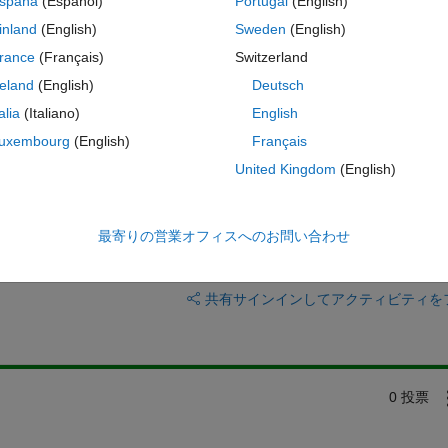
spaña
(Español)
Portugal
(English)
inland
(English)
Sweden
(English)
rivates will be of similar size? Otherwise the solution for large t (or sma
rance
(Français)
Switzerland
reland
(English)
Deutsch
 and solve for each t, but I don't want to do that).
talia
(Italiano)
English
uxembourg
(English)
Français
United Kingdom
(English)
最寄りの営業オフィスへのお問い合わせ
サインインしてこの質問に回
共有
サインインしてアクティビティを
0 投票