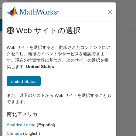
コンテンツへスキップ
MATLAB
Answers
B Answers
File Exchange
Cody
AI Chat Playground
ディス
Web サイトの選択
Web サイトを選択すると、翻訳されたコンテンツにア
クセスし、地域のイベントやサービスを確認できま
LSB
す。現在の位置情報に基づき、次のサイトの選択を推
奨します:
United States
transform
for image
United States
encryption
また、以下のリストから Web サイトを選択することも
できます。
javad
danesh
南北アメリカ
2023
1 月
América Latina
(Español)
21
Canada
(English)