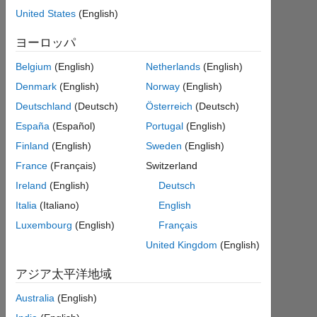
1
United States
(English)
回
答
ヨーロッパ
Belgium
(English)
Netherlands
(English)
回
答
Denmark
(English)
Norway
(English)
採
Deutschland
(Deutsch)
Österreich
(Deutsch)
用
España
(Español)
Portugal
(English)
済
み
Finland
(English)
Sweden
(English)
France
(Français)
Switzerland
2023
Ireland
(English)
Deutsch
1 月
Italia
(Italiano)
English
11
に更
Luxembourg
(English)
Français
新
United Kingdom
(English)
1
回
アジア太平洋地域
表
Australia
(English)
示