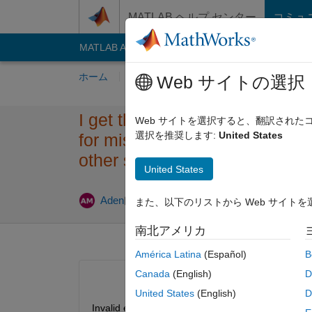
コンテンツへスキップ
MATLAB ヘルプ センター
コミュ
MATLAB Answers
File Exchange
Cody
AI C
ホーム
質問する
回答
閲覧
MATLA
Web サイトの選択
I get this error, ive already 
Web サイトを選択すると、翻訳され
選択を推奨します:
United States
for missing multiplication ope
other syntax error.
United States
2022 12 月 3
Aden
2022 12 月 3
1 回答
また、以下のリストから Web サイト
南北アメリカ
América Latina
(Español)
B
Canada
(English)
D
United States
(English)
D
Invalid expression. Check for missing multiplicatio