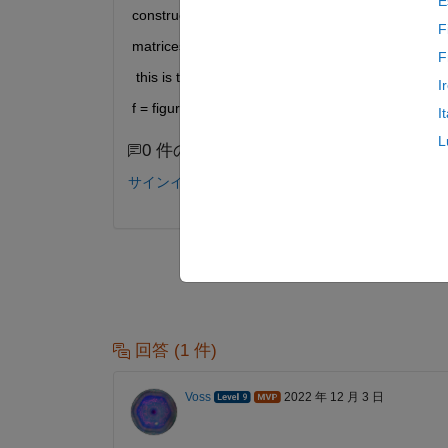
E
construct
F
matrices, use brackets instead of parentheses.
F
 this is the line with problems
I
f = figure ('position', [0, 0]  scrz(3),scrz(4));
I
L
0 件のコメント
サインインしてコメントする。
回答 (1 件)
Voss
2022 年 12 月 3 日