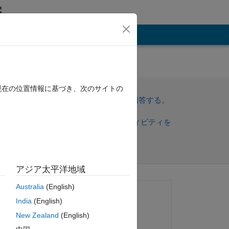
その他
Check
現在の位置情報に基づき、次のサイトの
サインインしてこの質問に回答する。
or
共
サインインしてアクティビティを
有
フォロー
アジア太平洋地域
Australia
(English)
質問済み:
India
(English)
Aden
New Zealand
(English)
2022 年 12 月 3 日