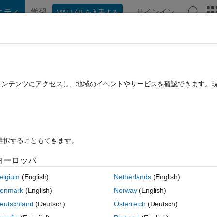
ニティ
学習
サインイン
MATLAB を入手する
hat Playground
ディスカッション
コンテスト
ブログ
投稿
B に関する FAQ
その他
checked parenthesis.Invalid expression. 
たコンテンツにアクセスし、地域のイベントやサービスを確認できます。
rator, missing or unbalanced delimiters, 
 に更新
29 ビュー (30 日間)
を選択することもできます。
ヨーロッパ
elgium
(English)
Netherlands
(English)
enmark
(English)
Norway
(English)
0 投票
eutschland
(Deutsch)
Österreich
(Deutsch)
n operator, missing or unbalanced delimiters, or other syntax error. To 