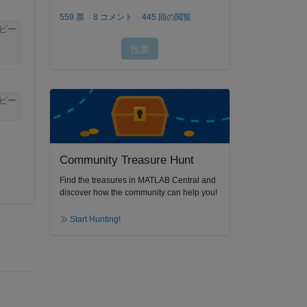
ピー
ピー
Community Treasure Hunt
Find the treasures in MATLAB Central and
discover how the community can help you!
Start Hunting!