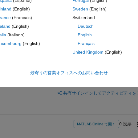
spaña
(Español)
Portugal
(English)
inland
(English)
Sweden
(English)
rance
(Français)
Switzerland
reland
(English)
Deutsch
talia
(Italiano)
English
uxembourg
(English)
Français
United Kingdom
(English)
最寄りの営業オフィスへのお問い合わせ
サインインしてこの質問に回
共有
サインインしてアクティビティを
0 投票
MATLAB Online で開く