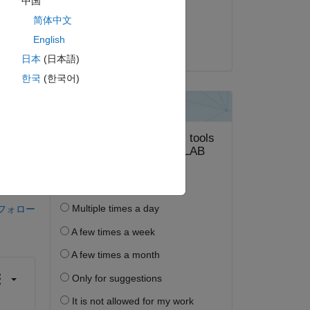
中国
回答済み:
简体中文
Voss
English
2022 年 12 月 3 日
日本
(日本語)
한국
(한국어)
答する。
フォロー