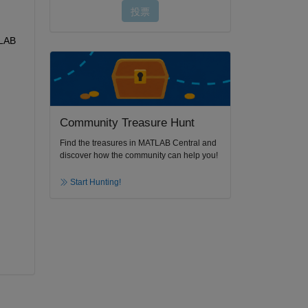
LAB 
Community Treasure Hunt
Find the treasures in MATLAB Central and
discover how the community can help you!
Start Hunting!