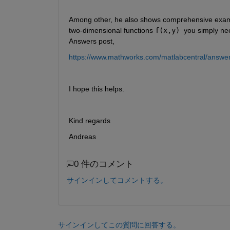
Among other, he also shows comprehensive examp
two-dimensional functions 
f(x,y) 
you simply nee
Answers post,
https://www.mathworks.com/matlabcentral/answer
I hope this helps.
Kind regards
Andreas
0 件のコメント
サインインしてコメントする。
サインインしてこの質問に回答する。