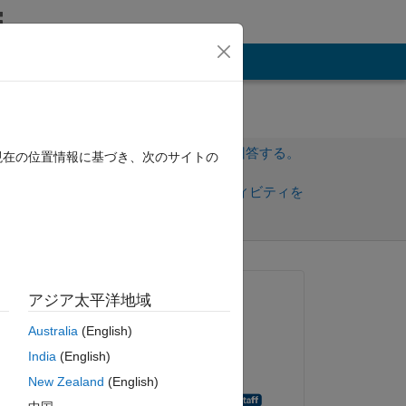
その他
サインインしてこの質問に回答する。
現在の位置情報に基づき、次のサイトの
共
サインインしてアクティビティを
有
フォロー
質問済み:
アジア太平洋地域
Melanie Wroblewski
Australia
(English)
2022 年 11 月 29 日
,
1
)
,
India
(English)
回答済み:
New Zealand
(English)
Andreas Apostolatos