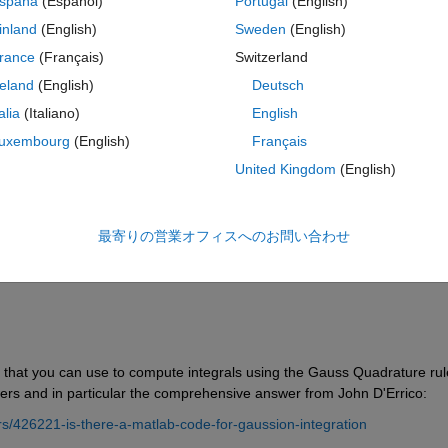
spaña
(Español)
Portugal
(English)
inland
(English)
Sweden
(English)
rance
(Français)
Switzerland
reland
(English)
Deutsch
サインインしてこの質問に回
talia
(Italiano)
English
uxembourg
(English)
Français
共有
サインインしてアクティビティを
United Kingdom
(English)
最寄りの営業オフィスへのお問い合わせ
0 投票
that you can use to compute integrals using the Gauss Quadrature rule
rs and in particular the comprehensive answer from John D'Errico:
/426221-is-there-a-matlab-code-for-gaussion-integration