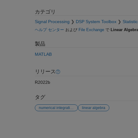
カテゴリ
Signal Processing
DSP System Toolbox
Statisti
ヘルプ センター
および
File Exchange
で
Linear Algebr
製品
MATLAB
リリース
R2022b
タグ
numerical integration
linear algebra
参考