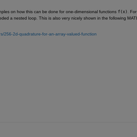
les on how this can be done for one-dimensional functions 
f(x)
. For 
ded a nested loop. This is also very nicely shown in the following MAT
s/256-2d-quadrature-for-an-array-valued-function