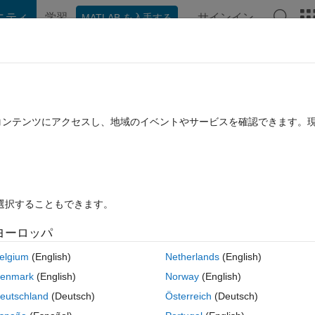
ニティ
学習
サインイン
MATLAB を入手する
hat Playground
ディスカッション
コンテスト
ブログ
投稿
B に関する FAQ
その他
nge of variables
たコンテンツにアクセスし、地域のイベントやサービスを確認できます。
2022 11 月 29 に更新
16 ビュー (30 日間)
を選択することもできます。
ヨーロッパ
0 投票
elgium
(English)
Netherlands
(English)
ally integrates any continuous function
f
(
x
,
y
)
over the parallelogram (
1
enmark
(English)
Norway
(English)
 with
m
×
n
points. The inputs of your function must be
f
,
m
and
n
.
eutschland
(Deutsch)
Österreich
(Deutsch)