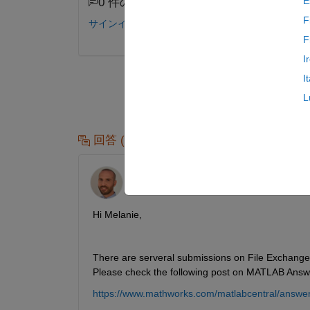
E
0 件のコメント
F
サインインしてコメントする。
F
I
I
L
回答 (1 件)
Andreas Apostolatos
2022 年 11 月 29 日
Hi Melanie,
There are serveral submissions on File Exchange 
Please check the following post on MATLAB Answe
https://www.mathworks.com/matlabcentral/answers