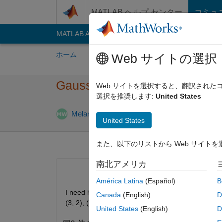
コンテンツへスキップ
MATLAB ヘルプ センター
コミュ
MATLAB Answers
File Exchange
Cody
AI C
ホーム
質問する
回答
閲覧
MATLA
Web サイトの選択
Gaussian quadrature with cha
Web サイトを選択すると、翻訳され
選択を推奨します:
United States
Melanie Wroblewski
2022 11 月 29
1 回答
United States
また、以下のリストから Web サイト
南北アメリカ
América Latina
(Español)
B
I need help writing a matlab function that numeric
Canada
(English)
D
(
3
,
2
)
,
(
4
,
4
)
and
(
6
,
5
) using Gaussian quadrature
United States
(English)
D