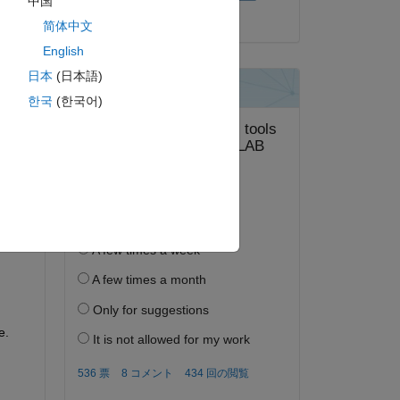
中国
2022 年 11 月 29 日
简体中文
English
日本
(日本語)
答する。
한국
(한국어)
フォロー
. 