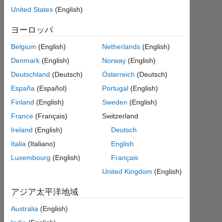
double to
United States
(English)
284x1
ヨーロッパ
double.
Belgium
(English)
Netherlands
(English)
Denmark
(English)
Norway
(English)
Shivesh
Chandra
Deutschland
(Deutsch)
Österreich
(Deutsch)
Tripathi
España
(Español)
Portugal
(English)
2022
Finland
(English)
Sweden
(English)
10
France
(Français)
Switzerland
月
28
Ireland
(English)
Deutsch
1
Italia
(Italiano)
English
回
Luxembourg
(English)
Français
答
United Kingdom
(English)
2022
アジア太平洋地域
10
月
Australia
(English)
28