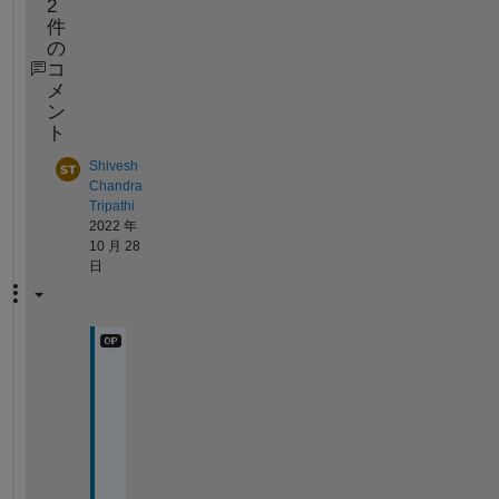
2
件
の
コ
メ
ン
ト
Shivesh
Chandra
Tripathi
2022 年
10 月 28
日
T
h
a
n
k 
y