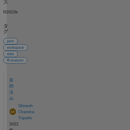
ス
R2022b
タ
グ
pem
workspace
data
fft analysis
参考
質
問
済
み:
Shivesh
Chandra
Tripathi
2022
年