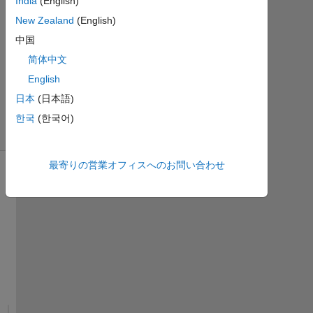
India
(English)
に更
New Zealand
(English)
新
10
中国
ビ
简体中文
ュ
English
ー
日本
(日本語)
(30
日
한국
(한국어)
間)
最寄りの営業オフィスへのお問い合わせ