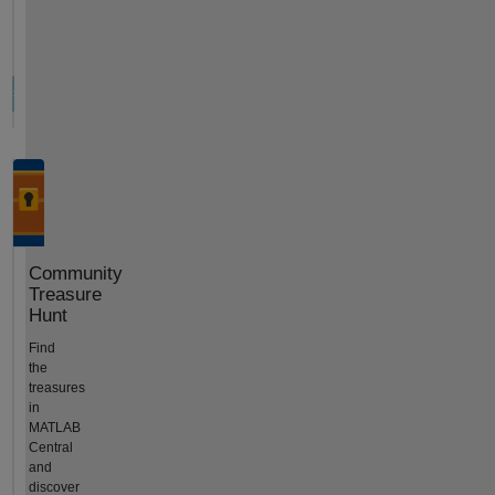
Community
Treasure
Hunt
Find
the
treasures
in
MATLAB
Central
and
discover