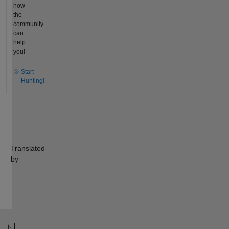
how
the
community
can
help
you!
Start
Hunting!
Translated
by
ト