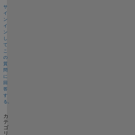
サ
イ
ン
イ
ン
し
て
こ
の
質
問
に
回
答
す
る。
カ
テ
ゴ
リ