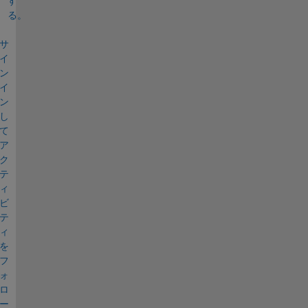
す
る。
サ
イ
ン
イ
ン
し
て
ア
ク
テ
ィ
ビ
テ
ィ
を
フ
ォ
ロ
ー