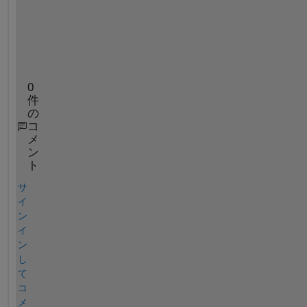
d
a
t
a
?
0
件
の
コ
メ
ン
ト
サ
イ
ン
イ
ン
し
て
コ
メ