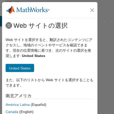
コンテンツへスキップ
MATLAB
Answers
B Answers
File Exchange
Cody
AI Chat Playground
ディス
Web サイトの選択
Web サイトを選択すると、翻訳されたコンテンツにア
クセスし、地域のイベントやサービスを確認できま
How to
す。現在の位置情報に基づき、次のサイトの選択を推
奨します:
United States
change
my
United States
Simulink
Scope
また、以下のリストから Web サイトを選択することも
できます。
output at
workspace
南北アメリカ
from
América Latina
(Español)
1x1x284
Canada
(English)