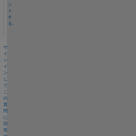
ン
ト
す
る。
サ
イ
ン
イ
ン
し
て
こ
の
質
問
に
回
答