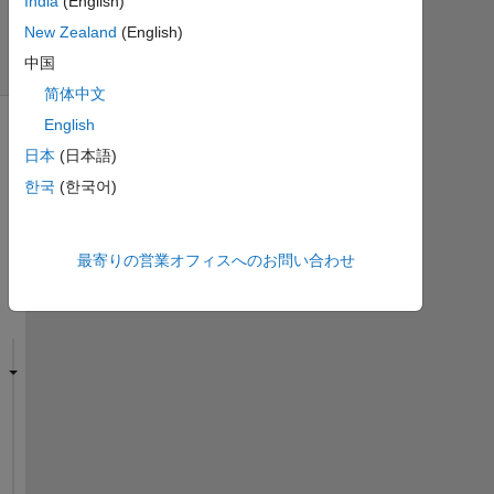
India
(English)
(30
New Zealand
(English)
日
中国
間)
简体中文
English
日本
(日本語)
한국
(한국어)
最寄りの営業オフィスへのお問い合わせ
H
i
,