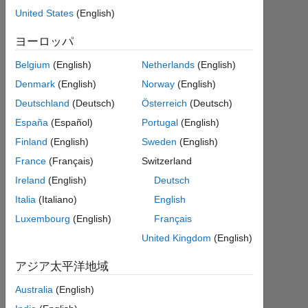
United States
(English)
Konvictus177
ヨーロッパ
2022
10
Belgium
(English)
Netherlands
(English)
月
Denmark
(English)
Norway
(English)
28
Deutschland
(Deutsch)
Österreich
(Deutsch)
1
回
España
(Español)
Portugal
(English)
答
Finland
(English)
Sweden
(English)
France
(Français)
Switzerland
2022
Ireland
(English)
Deutsch
11
月
Italia
(Italiano)
English
21
Luxembourg
(English)
Français
に更
United Kingdom
(English)
新
22
アジア太平洋地域
ビ
ュ
Australia
(English)
ー