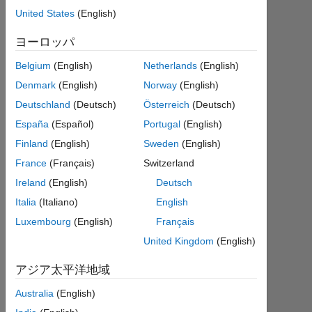
Kurz
United States
(English)
2022
10
ヨーロッパ
月
26
Belgium
(English)
Netherlands
(English)
2
Denmark
(English)
Norway
(English)
回
Deutschland
(Deutsch)
Österreich
(Deutsch)
答
España
(Español)
Portugal
(English)
回
Finland
(English)
Sweden
(English)
答
France
(Français)
Switzerland
採
Ireland
(English)
Deutsch
用
Italia
(Italiano)
English
済
み
Luxembourg
(English)
Français
United Kingdom
(English)
2022
10
アジア太平洋地域
月
Australia
(English)
26
に更