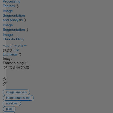
Processing
Toolbox
Image
Segmentation
and Analysis
Image
Segmentation
Image
Thresholding
ヘルプ センター
および
File
Exchange
で
Image
Thresholding
に
ついてさらに検索
タ
グ
image analysis
image processing
matrices
pixel