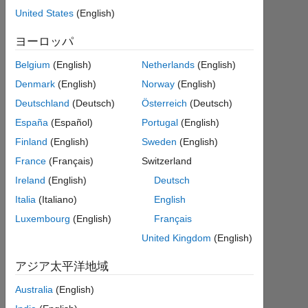
20
United States
(English)
1
回
ヨーロッパ
答
Belgium
(English)
Netherlands
(English)
Denmark
(English)
Norway
(English)
回
答
Deutschland
(Deutsch)
Österreich
(Deutsch)
採
España
(Español)
Portugal
(English)
用
Finland
(English)
Sweden
(English)
済
France
(Français)
Switzerland
み
Ireland
(English)
Deutsch
2022
Italia
(Italiano)
English
10
Luxembourg
(English)
Français
月
United Kingdom
(English)
26
に更
アジア太平洋地域
新
18
Australia
(English)
ビ