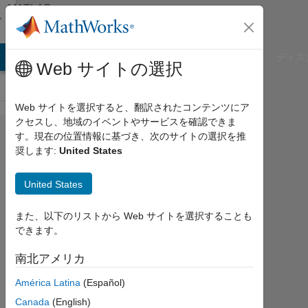
コンテンツへスキップ
MATLAB
Answers
B Answers
File Exchange
Cody
AI Chat Playground
ディス
Web サイトの選択
Web サイトを選択すると、翻訳されたコンテンツにア
クセスし、地域のイベントやサービスを確認できま
How to
す。現在の位置情報に基づき、次のサイトの選択を推
奨します:
United States
rotate
the unit
United States
cell in
crystal?
また、以下のリストから Web サイトを選択することも
できます。
Sara
南北アメリカ
2022
América Latina
(Español)
10
Canada
(English)
月