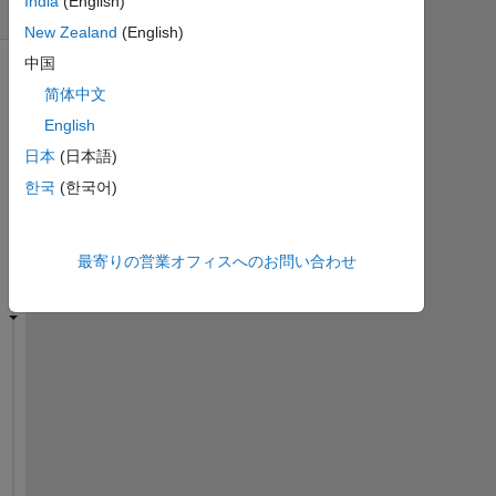
India
(English)
間)
New Zealand
(English)
中国
简体中文
English
日本
(日本語)
한국
(한국어)
最寄りの営業オフィスへのお問い合わせ
I 
h
a
v
e 