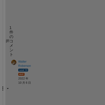
o
n
e
?
1
件
の
コ
メ
ン
ト
Walter
Roberson
2022 年
10 月 6 日
(