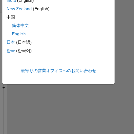
India
(English)
間)
New Zealand
(English)
中国
简体中文
English
日本
(日本語)
한국
(한국어)
最寄りの営業オフィスへのお問い合わせ
H
i
, 
I