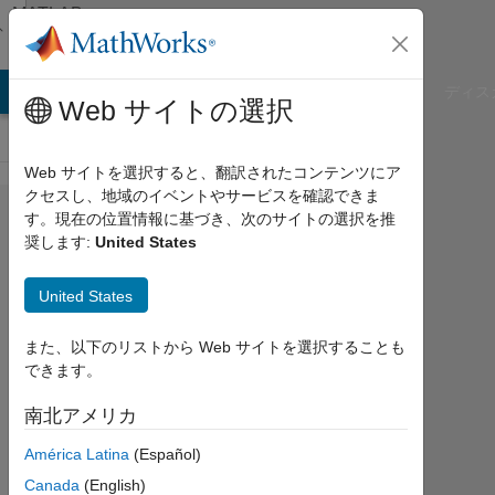
コンテンツへスキップ
MATLAB
Answers
B Answers
File Exchange
Cody
AI Chat Playground
ディス
Web サイトの選択
Web サイトを選択すると、翻訳されたコンテンツにア
クセスし、地域のイベントやサービスを確認できま
Can I
す。現在の位置情報に基づき、次のサイトの選択を推
奨します:
United States
modify
the data
United States
after the
datasheet
また、以下のリストから Web サイトを選択することも
できます。
loaded in
the
南北アメリカ
Matlab
América Latina
(Español)
project?
Canada
(English)