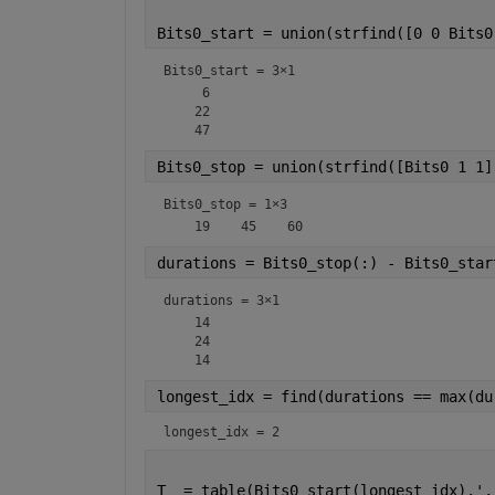
Bits0_start = union(strfind([0 0 Bits0
Bits0_start =
3×1
     6

    22

Bits0_stop = union(strfind([Bits0 1 1]
Bits0_stop =
1×3
durations = Bits0_stop(:) - Bits0_star
durations =
3×1
    14

    24

longest_idx = find(durations == max(du
longest_idx = 2
T  = table(Bits0_start(longest_idx).',