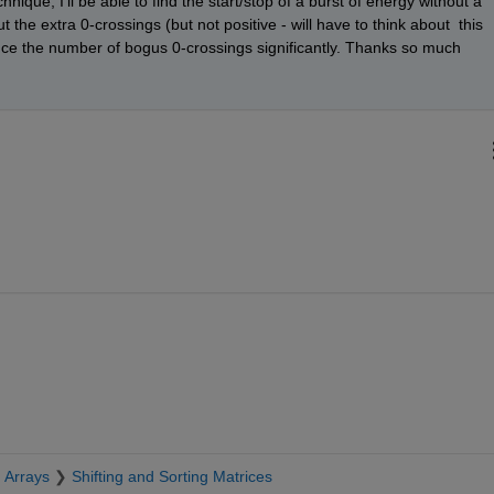
hnique, I'll be able to find the start/stop of a burst of energy without a 
the extra 0-crossings (but not positive - will have to think about  this 
uce the number of bogus 0-crossings significantly. Thanks so much 
日
 Arrays
Shifting and Sorting Matrices