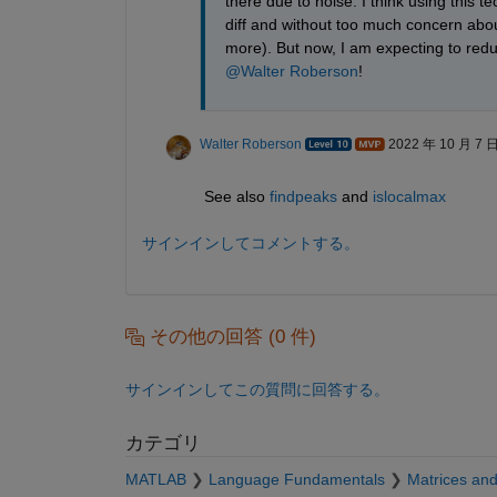
there due to noise. I think using this tec
diff and without too much concern about 
more). But now, I am expecting to red
@Walter Roberson
!
Walter Roberson
2022 年 10 月 7 
See also 
findpeaks
 and 
islocalmax
サインインしてコメントする。
その他の回答 (0 件)
サインインしてこの質問に回答する。
カテゴリ
MATLAB
Language Fundamentals
Matrices and