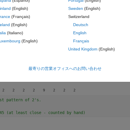
spaña
(Español)
Portugal
(English)
e is what I have so far. 
inland
(English)
Sweden
(English)
コ
テーマ
rance
(Français)
Switzerland
 1 0 1 0 1 1 1 0 1 0 1 0 1 0 1 0 1 0 1 0 1 0 1 0 1 0 1 0
reland
(English)
Deutsch
PATTERN ))
talia
(Italiano)
English
uxembourg
(English)
Français
United Kingdom
(English)
ttern
最寄りの営業オフィスへのお問い合わせ
st pattern of 2's.
45 (at least close - counted by hand)