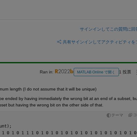
サインインしてこの質問に回
共有
サインインしてアクティビティを
Ran in:
1 投票
MATLAB Online で開く
mum length (I do not assume that it will be unique)
e ended by having immediately the wrong bit at an end of a subset, but
bset but having the wrong bit on the other side of that.
コ
テーマ
unt);
 1 0 1 0 1 1 1 0 1 0 1 0 1 0 1 0 1 0 1 0 1 0 1 0 1 0 1 0