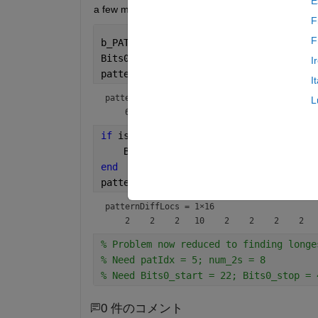
E
a few more lines of code to solve this problem? Her
F
F
b_PATTERN = [1 0 1 0 1 0 1 0 ];
Bits0 = [0 1 0 1 1 1 0 1 0 1 0 1 0 1 0
I
patternLocs = uint32(strfind(Bits0, b_
I
patternLocs =
1×17
L
if 
isempty(patternLocs)
    Bits0_start = []; 
% cannot find pa
end
patternDiffLocs = diff( patternLocs )
patternDiffLocs =
1×16
% Problem now reduced to finding longe
% Need patIdx = 5; num_2s = 8
% Need Bits0_start = 22; Bits0_stop = 
0 件のコメント