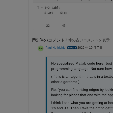
T = 
1×2 table
Start
Stop
_____
____
5 件のコメント
3 件の古いコメントを表示
Paul Hoffrichter
2022 年 10 月 7 日
No specialized Matlab code here. Just a
programming language. Not sure how yo
(If this is an algorithm that is in a tex
other algorithms.) 
Re: "you can find rising edges by lookin
looking for places that end with the ap
I think I see what you are getting at he
1's and 0's. Then I take the diff to get