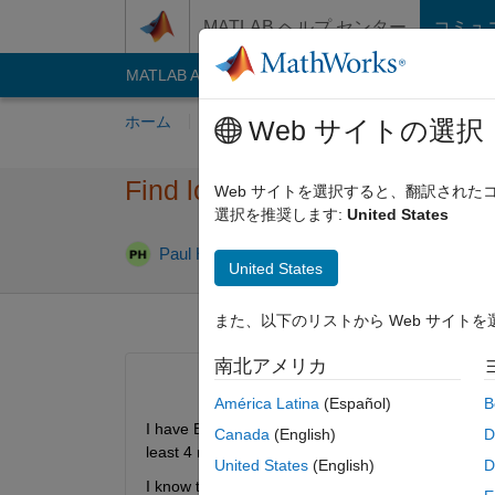
コンテンツへスキップ
MATLAB ヘルプ センター
コミュ
MATLAB Answers
File Exchange
Cody
AI C
ホーム
質問する
回答
閲覧
MATLA
Web サイトの選択
Find longest pattern of [1 0] in
Web サイトを選択すると、翻訳され
選択を推奨します:
United States
Paul Hoffrichter
2022 10 月 5
1 回
United States
また、以下のリストから Web サイト
南北アメリカ
América Latina
(Español)
B
I have Bits0 array of 1's and 0's. I would like to get
Canada
(English)
D
least 4 repetitions of [1 0].
United States
(English)
D
I know there are file exchange functions that I have