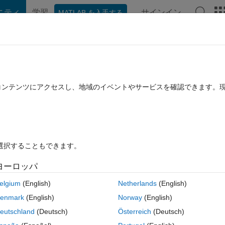
ニティ
学習
サインイン
MATLAB を入手する
hat Playground
ディスカッション
コンテスト
ブログ
投稿
B に関する FAQ
その他
 array.
たコンテンツにアクセスし、地域のイベントやサービスを確認できます。
回答採用済み
2022 10 月 7 に更新
答
15 ビュー (30 日間)
を選択することもできます。
古いコメン
ヨーロッパ
Ran in:
0 投票
MATLAB Online で開く
elgium
(English)
Netherlands
(English)
 the start/stop indices of the largest sequence of 1 0's. Actually, I expect
enmark
(English)
Norway
(English)
eutschland
(Deutsch)
Österreich
(Deutsch)
 heard about (but I am in an air-gap environment). Is it possible to get 