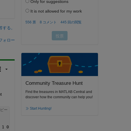
答する。
フォロー
Community Treasure Hunt
Find the treasures in MATLAB Central and
 
discover how the community can help you!
Start Hunting!
ピー
 1 0 1 1 0 1 0 1 0 1 0 1 0 1 0 1 0];