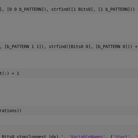
], [0 0 b_PATTERN]), strfind([1 Bits0], [1 b_PATTERN]))
, [b_PATTERN 1 1]), strfind([Bits0 0], [b_PATTERN 0])) +
t(:) + 1
rations))
 Bits0_stop(longest_idx).', 
'VariableNames'
, {
'Start'
, 
'