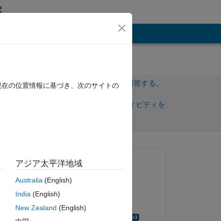
その他
サインインしてこの質問に回答する。
現在の位置情報に基づき、次のサイトの
共
サインインしてアクティビティを
有
フォロー
トを表示
質問済み:
アジア太平洋地域
Paul Hoffrichter
Australia
(English)
2022 年 10 月 5 日
 at 
India
(English)
コメント済み:
New Zealand
(English)
just 
Walter Roberson