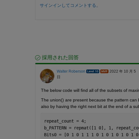
サインインしてコメントする。
採用された回答
Walter Roberson
2022 年 10 月 5
日
The below code will find all of the subsets of maxi
The union() are present because the pattern can b
also by having the right next bit at the end of a su
repeat_count = 4;
b_PATTERN = repmat([1 0], 1, repeat_co
Bits0 = [0 1 0 1 1 1 0 1 0 1 0 1 0 1 0