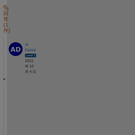
回
答
(1
件)
Al
Danial
2022
年 10
月 4 日
A
s 
@
J
o