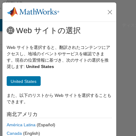
コンテンツへスキップ
MATLAB
Answers
B Answers
File Exchange
Cody
AI Chat Playground
ディス
Web サイトの選択
Web サイトを選択すると、翻訳されたコンテンツにア
クセスし、地域のイベントやサービスを確認できま
List all
す。現在の位置情報に基づき、次のサイトの選択を推
奨します:
United States
matlab
files in
United States
python
また、以下のリストから Web サイトを選択することも
できます。
John
2022
南北アメリカ
10
América Latina
(Español)
月 3
1
Canada
(English)