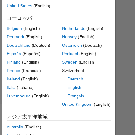
回
United States
(English)
答
ヨーロッパ
2022
Belgium
(English)
Netherlands
(English)
10
月 5
Denmark
(English)
Norway
(English)
に更
Deutschland
(Deutsch)
Österreich
(Deutsch)
新
España
(Español)
Portugal
(English)
5
Finland
(English)
Sweden
(English)
ビ
ュ
France
(Français)
Switzerland
ー
Ireland
(English)
Deutsch
(30
Italia
(Italiano)
English
日
間)
Luxembourg
(English)
Français
United Kingdom
(English)
アジア太平洋地域
Australia
(English)