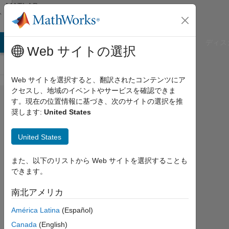
コンテンツへスキップ
MATLAB
Answers
B Answers
File Exchange
Cody
AI Chat Playground
ディス
Web サイトの選択
Web サイトを選択すると、翻訳されたコンテンツにア
クセスし、地域のイベントやサービスを確認できま
SLOW
す。現在の位置情報に基づき、次のサイトの選択を推
奨します:
United States
Semantic
Segmentation
United States
on NVIDIA
DRIVE Open
また、以下のリストから Web サイトを選択することも
できます。
Script
南北アメリカ
Paolo
América Latina
(Español)
Rosettani
Canada
(English)
2022