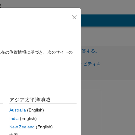
その他
サインインしてこの質問に回答する。
現在の位置情報に基づき、次のサイトの
共
サインインしてアクティビティを
有
フォロー
質問済み:
アジア太平洋地域
Joydeb Saha
Australia
(English)
2022 年 9 月 22 日
India
(English)
回答済み:
New Zealand
(English)
AKennedy