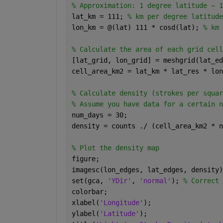
% Approximation: 1 degree latitude ~ 1
lat_km = 111; 
% km per degree latitude
lon_km = @(lat) 111 * cosd(lat); 
% km 
% Calculate the area of each grid cell
[lat_grid, lon_grid] = meshgrid(lat_ed
cell_area_km2 = lat_km * lat_res * lon
% Calculate density (strokes per squar
% Assume you have data for a certain n
num_days = 30;
density = counts ./ (cell_area_km2 * n
% Plot the density map
figure;
imagesc(lon_edges, lat_edges, density)
set(gca, 
'YDir'
, 
'normal'
); 
% Correct 
colorbar;
xlabel(
'Longitude'
);
ylabel(
'Latitude'
);