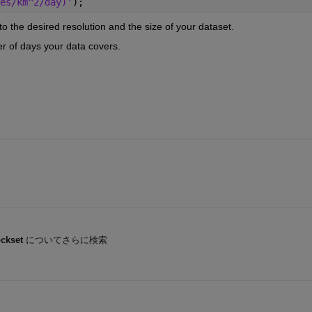
es/km^2/day)'
);
to the desired resolution and the size of your dataset.
er of days your data covers.
ckset
についてさらに検索