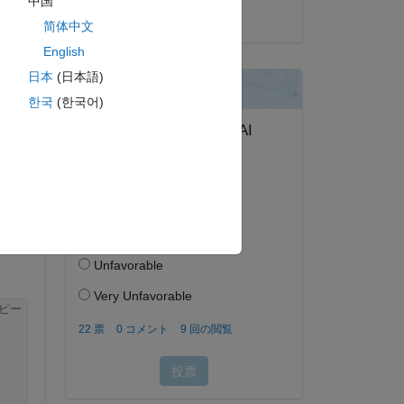
中国
2025 年 1 月 2 日
简体中文
English
日本
(日本語)
答する。
한국
(한국어)
フォロー
ピー