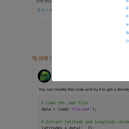
E
0 件のコメント
F
サインインしてコメントする。
F
I
I
L
回答 (1 件)
AKennedy
2025 年 1 月 2 日
You can modify this code and try it to get a densi
% Load the .mat file
data = load(
'file.mat'
);
% Extract latitude and longitude colum
latitudes = data(:, 7);