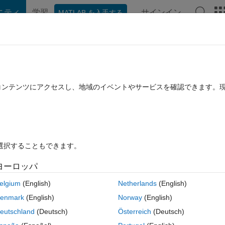
ニティ
学習
サインイン
MATLAB を入手する
hat Playground
ディスカッション
コンテスト
ブログ
投稿
B に関する FAQ
その他
er square km per year)
たコンテンツにアクセスし、地域のイベントやサービスを確認できます。
1 月 2 に更新
56 ビュー (30 日間)
を選択することもできます。
ヨーロッパ
0 投票
elgium
(English)
Netherlands
(English)
 (longitudes) columns are the lightning stroke counts. How to make a 
enmark
(English)
Norway
(English)
y) using Matlab R2017a?
eutschland
(Deutsch)
Österreich
(Deutsch)