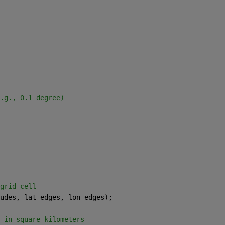
.g., 0.1 degree)
grid cell
udes, lat_edges, lon_edges);
 in square kilometers