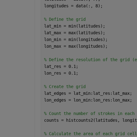
longitudes = data(:, 8);
% Define the grid
lat_min = min(latitudes);
lat_max = max(latitudes);
lon_min = min(longitudes);
lon_max = max(longitudes);
% Define the resolution of the grid (e
lat_res = 0.1;
lon_res = 0.1;
% Create the grid
lat_edges = lat_min:lat_res:lat_max;
lon_edges = lon_min:lon_res:lon_max;
% Count the number of strokes in each 
counts = histcounts2(latitudes, longit
% Calculate the area of each grid cell