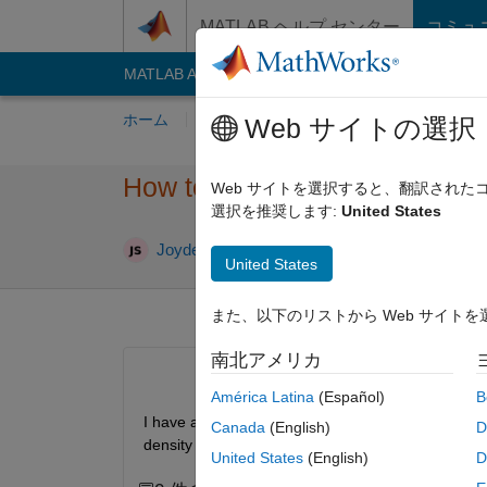
コンテンツへスキップ
MATLAB ヘルプ センター
コミュ
MATLAB Answers
File Exchange
Cody
AI C
ホーム
質問する
回答
閲覧
MATLA
Web サイトの選択
How to make a density map (p
Web サイトを選択すると、翻訳され
選択を推奨します:
United States
2025 
Joydeb Saha
2022 9 月 22
1 回答
United States
また、以下のリストから Web サイト
南北アメリカ
América Latina
(Español)
B
I have a .mat file where the 7th (latitude) and 8th
Canada
(English)
D
density map ( Lightning Strokes / square km/ da
United States
(English)
D