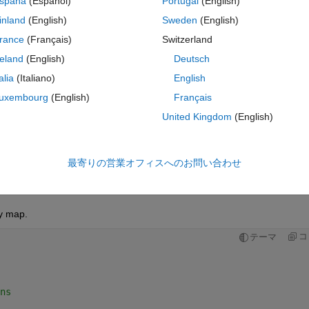
spaña
(Español)
Portugal
(English)
inland
(English)
Sweden
(English)
rance
(Français)
Switzerland
reland
(English)
Deutsch
サインインしてこの質問に回
talia
(Italiano)
English
uxembourg
(English)
Français
共有
サインインしてアクティビティを
United Kingdom
(English)
最寄りの営業オフィスへのお問い合わせ
0 投票
MATLAB Online で開く
ty map. 
コ
テーマ
ns