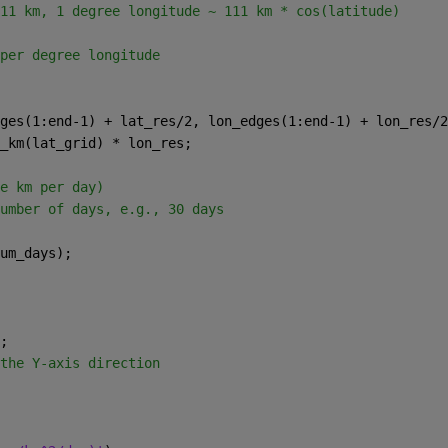
11 km, 1 degree longitude ~ 111 km * cos(latitude)
per degree longitude
ges(1:end-1) + lat_res/2, lon_edges(1:end-1) + lon_res/2
_km(lat_grid) * lon_res;
e km per day)
umber of days, e.g., 30 days
um_days);
;
the Y-axis direction