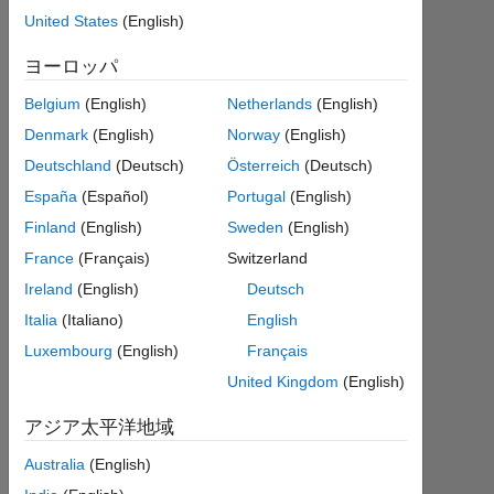
3
United States
(English)
1
回
ヨーロッパ
答
Belgium
(English)
Netherlands
(English)
回
Denmark
(English)
Norway
(English)
答
Deutschland
(Deutsch)
Österreich
(Deutsch)
採
España
(Español)
Portugal
(English)
用
済
Finland
(English)
Sweden
(English)
み
France
(Français)
Switzerland
Ireland
(English)
Deutsch
2022
Italia
(Italiano)
English
10
月
Luxembourg
(English)
Français
19
United Kingdom
(English)
に更
新
アジア太平洋地域
9
Australia
(English)
ビ