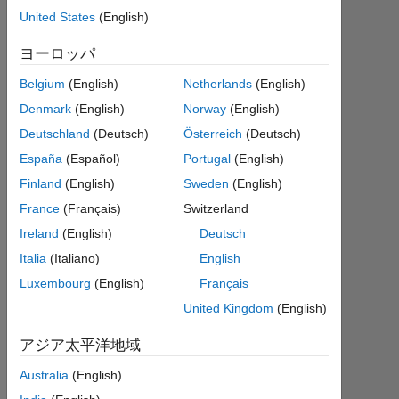
16
United States
(English)
2
回
ヨーロッパ
答
Belgium
(English)
Netherlands
(English)
Denmark
(English)
Norway
(English)
回
答
Deutschland
(Deutsch)
Österreich
(Deutsch)
採
España
(Español)
Portugal
(English)
用
Finland
(English)
Sweden
(English)
済
み
France
(Français)
Switzerland
Ireland
(English)
Deutsch
2015
Italia
(Italiano)
English
2 月
Luxembourg
(English)
Français
17
に更
United Kingdom
(English)
新
アジア太平洋地域
38
ビ
Australia
(English)
ュ