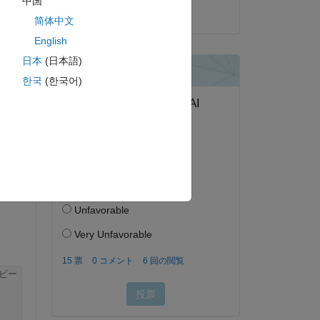
中国
2025 年 1 月 31 日
简体中文
English
日本
(日本語)
答する。
한국
(한국어)
フォロー
ピー