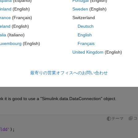
spaña
(Español)
Portugal
(English)
inland
(English)
Sweden
(English)
rance
(Français)
Switzerland
reland
(English)
Deutsch
サインインしてこの質問に回
talia
(Italiano)
English
共有
サインインしてアクティビティを
uxembourg
(English)
Français
United Kingdom
(English)
0 投票
最寄りの営業オフィスへのお問い合わせ
MATLAB Online で開く
ink it is good to use a "Simulink.data.DataConnection" object.
コ
テーマ
ldd'
);