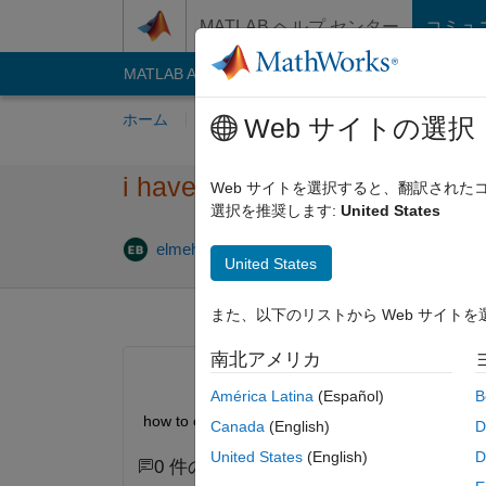
コンテンツへスキップ
MATLAB ヘルプ センター
コミュ
MATLAB Answers
File Exchange
Cody
AI C
ホーム
質問する
回答
閲覧
MATLA
Web サイトの選択
i have a problem on Enumerat
Web サイトを選択すると、翻訳され
選択を推奨します:
United States
2025 1 月 
elmehdi
2022 8 月 26
1 回答
United States
また、以下のリストから Web サイト
南北アメリカ
América Latina
(Español)
B
how to create a script that changes the name of en
Canada
(English)
D
United States
(English)
D
0 件のコメント