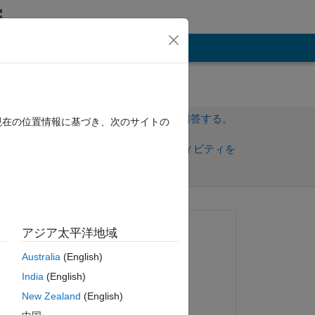
その他
サインインしてこの質問に回答する。
現在の位置情報に基づき、次のサイトの
共
サインインしてアクティビティを
有
フォロー
質問済み:
アジア太平洋地域
elmehdi
Australia
(English)
2022 年 8 月 26 日
India
(English)
回答済み:
New Zealand
(English)
Yash