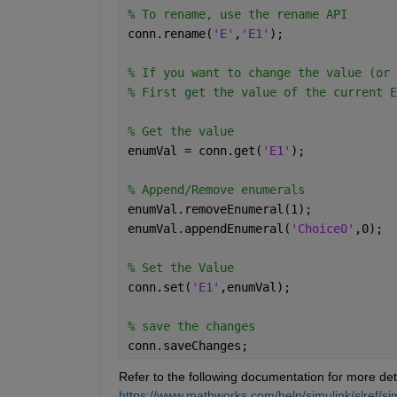
% To rename, use the rename API
conn.rename(
'E'
,
'E1'
);
% If you want to change the value (or 
% First get the value of the current E
% Get the value
enumVal = conn.get(
'E1'
);
% Append/Remove enumerals
enumVal.removeEnumeral(1);
enumVal.appendEnumeral(
'Choice0'
,0);
% Set the Value
conn.set(
'E1'
,enumVal);
% save the changes
conn.saveChanges;
Refer to the following documentation for more det
https://www.mathworks.com/help/simulink/slref/si