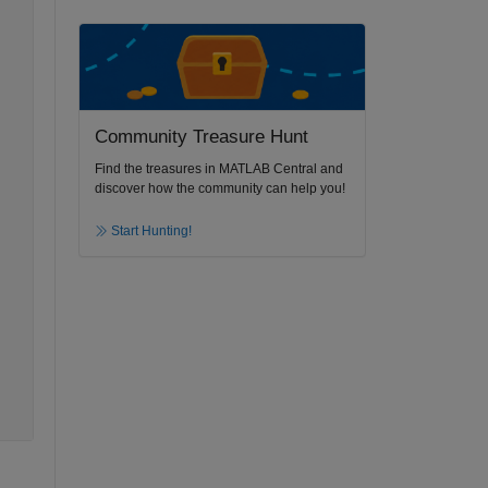
Community Treasure Hunt
Find the treasures in MATLAB Central and
discover how the community can help you!
Start Hunting!