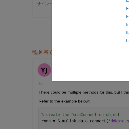
E
サインインしてコメントする。
F
F
I
I
L
回答 (1 件)
Yash
2025 年 1 月 31 日
Hi,
There could be multiple methods for this, but I th
Refer to the example below:
% create the DataConnection object
conn = Simulink.data.connect(
'ddName.s