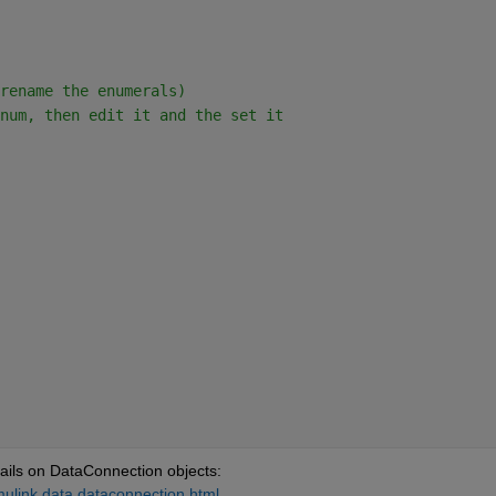
rename the enumerals)
num, then edit it and the set it
ails on DataConnection objects: 
mulink.data.dataconnection.html