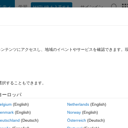
ニティ
学習
サインイン
MATLAB を入手する
hat Playground
ディスカッション
コンテスト
ブログ
投稿
B に関する FAQ
その他
ions data type
たコンテンツにアクセスし、地域のイベントやサービスを確認できます。
31 に更新
15 ビュー (30 日間)
を選択することもできます。
ヨーロッパ
0 投票
elgium
(English)
Netherlands
(English)
umeration variables in an sldd file
enmark
(English)
Norway
(English)
eutschland
(Deutsch)
Österreich
(Deutsch)