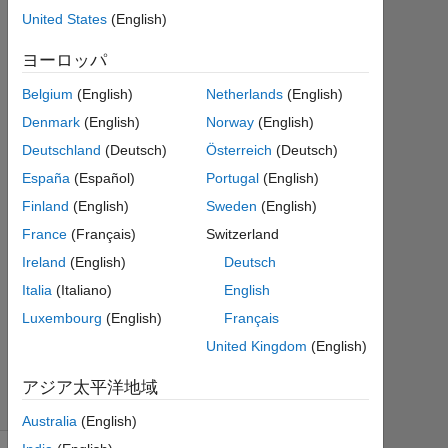
Mich
United States
(English)
2022
7 月
ヨーロッパ
25
0
Belgium
(English)
Netherlands
(English)
回
Denmark
(English)
Norway
(English)
答
Deutschland
(Deutsch)
Österreich
(Deutsch)
España
(Español)
Portugal
(English)
2022
8 月
Finland
(English)
Sweden
(English)
1 に
France
(Français)
Switzerland
更新
Ireland
(English)
Deutsch
25
Italia
(Italiano)
English
ビ
ュ
Luxembourg
(English)
Français
ー
United Kingdom
(English)
(30
日
アジア太平洋地域
間)
Australia
(English)