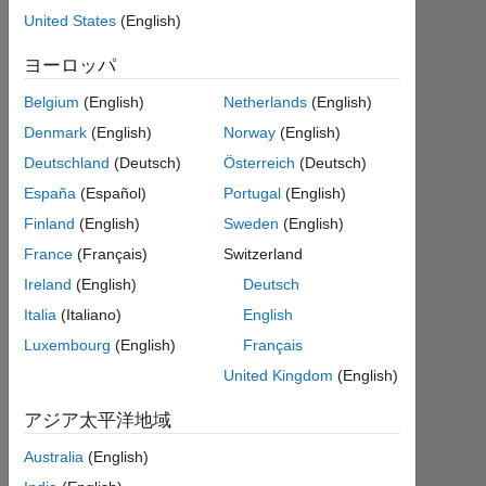
sound
United States
(English)
and how
ヨーロッパ
can i fix
Belgium
(English)
Netherlands
(English)
it?
Denmark
(English)
Norway
(English)
Deutschland
(Deutsch)
Österreich
(Deutsch)
Matlab_Beginner
España
(Español)
Portugal
(English)
2022
6 月
Finland
(English)
Sweden
(English)
28
France
(Français)
Switzerland
1
Ireland
(English)
Deutsch
回
Italia
(Italiano)
English
答
Luxembourg
(English)
Français
回
United Kingdom
(English)
答
採
アジア太平洋地域
用
Australia
(English)
済
み