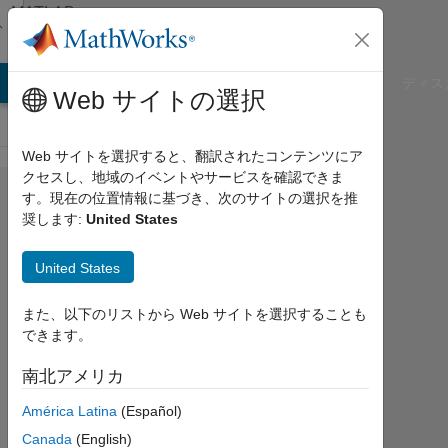
コンテンツへスキップ
MATLAB
Answers
B Answers
File Exchange
Cody
AI Chat Playground
ディス
Web サイトの選択
Web サイトを選択すると、翻訳されたコンテンツにア
クセスし、地域のイベントやサービスを確認できま
why
す。現在の位置情報に基づき、次のサイトの選択を推
奨します:
United States
does the
wave
United States
player
Block in
また、以下のリストから Web サイトを選択することも
できます。
Simulink
do this
南北アメリカ
when i
América Latina
(Español)
loop a
Canada
(English)