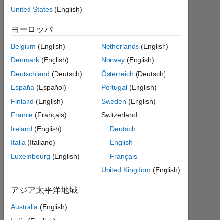
United States
(English)
Santiago
ヨーロッパ
Alfonso
Ospina
Belgium
(English)
Netherlands
(English)
Botero
Denmark
(English)
Norway
(English)
2022
Deutschland
(Deutsch)
Österreich
(Deutsch)
6 月
22
España
(Español)
Portugal
(English)
1
Finland
(English)
Sweden
(English)
回
France
(Français)
Switzerland
答
Ireland
(English)
Deutsch
回
Italia
(Italiano)
English
答
Luxembourg
(English)
Français
採
United Kingdom
(English)
用
済
アジア太平洋地域
み
Australia
(English)
2022