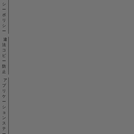
シ
ー
ポ
リ
シ
ー
違
法
コ
ピ
ー
防
止
ア
プ
リ
ケ
ー
シ
ョ
ン
ス
テ
ー