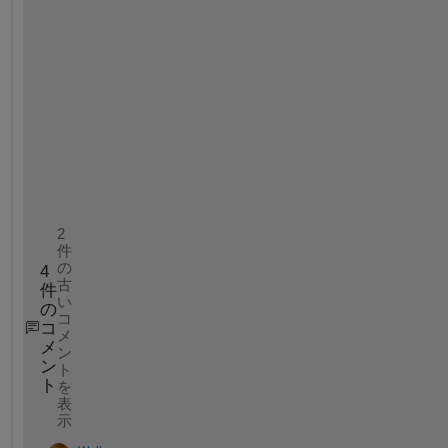
s
i
z
e
(
n
,
m
)
.   
2
件
の
4
古
件
い
の
コ
コ
メ
メ
ン
ン
ト
ト
を
表
示