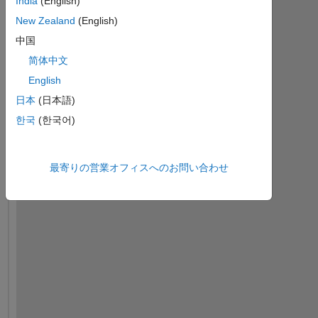
India
(English)
古
New Zealand
(English)
い
中国
コ
メ
简体中文
ン
English
ト
日本
(日本語)
を
表
한국
(한국어)
示
最寄りの営業オフィスへのお問い合わせ
h
o
w 
c
a
n 
i 
f