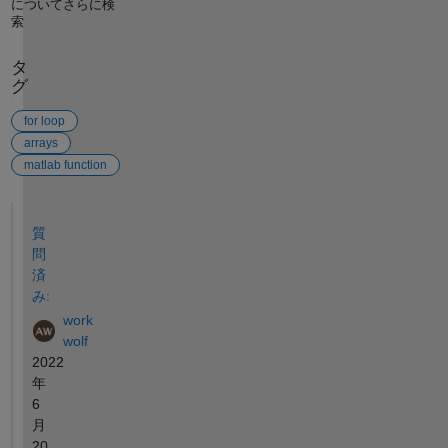
についてさらに検
索
タ
グ
for loop
arrays
matlab function
参考
質
問
済
み:
work
wolf
2022
年
6
月
20