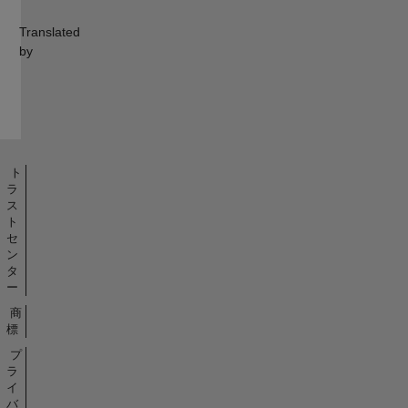
Translated
by
ト
ラ
ス
ト
セ
ン
タ
ー
商
標
プ
ラ
イ
バ