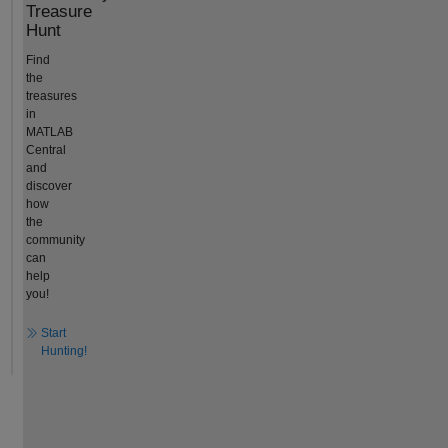
Treasure
Hunt
Find
the
treasures
in
MATLAB
Central
and
discover
how
the
community
can
help
you!
Start
Hunting!