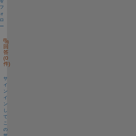
を
フ
ォ
ロ
ー
回
答
(0
件)
サ
イ
ン
イ
ン
し
て
こ
の
質