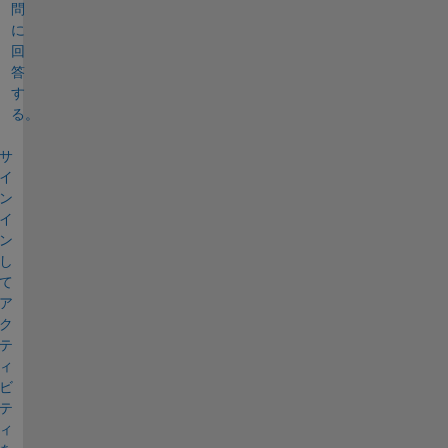
問
に
回
答
す
る。
サ
イ
ン
イ
ン
し
て
ア
ク
テ
ィ
ビ
テ
ィ