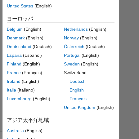
United States
(English)
6 月
20
ヨーロッパ
0
回
Belgium
(English)
Netherlands
(English)
答
Denmark
(English)
Norway
(English)
Deutschland
(Deutsch)
Österreich
(Deutsch)
2022
6 月
España
(Español)
Portugal
(English)
21
Finland
(English)
Sweden
(English)
に更
France
(Français)
Switzerland
新
Ireland
(English)
Deutsch
2
ビ
Italia
(Italiano)
English
ュ
Luxembourg
(English)
Français
ー
United Kingdom
(English)
(30
日
アジア太平洋地域
間)
Australia
(English)