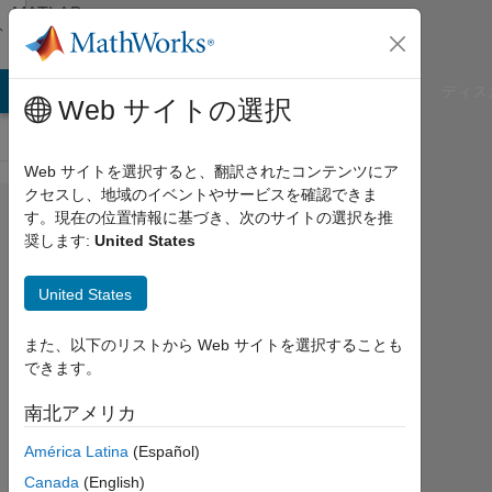
コンテンツへスキップ
MATLAB
Answers
B Answers
File Exchange
Cody
AI Chat Playground
ディス
Web サイトの選択
Web サイトを選択すると、翻訳されたコンテンツにア
クセスし、地域のイベントやサービスを確認できま
how
す。現在の位置情報に基づき、次のサイトの選択を推
奨します:
United States
can i
format
United States
result
of
また、以下のリストから Web サイトを選択することも
できます。
loop ?
南北アメリカ
work
América Latina
(Español)
wolf
Canada
(English)
2022