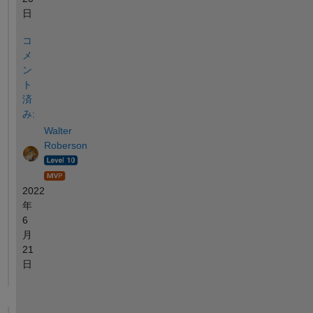
日
コ
メ
ン
ト
済
み:
Walter
Roberson
2022
年
6
月
21
日