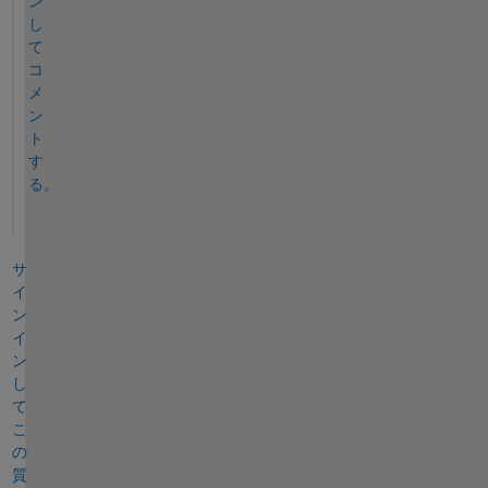
ン
し
て
コ
メ
ン
ト
す
る。
サ
イ
ン
イ
ン
し
て
こ
の
質