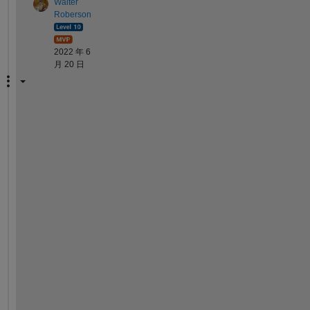
Walter
Roberson
2022 年 6
月 20 日
i
s 
t
h
e
r
e 
a 
p
a
r
t
i