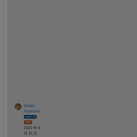
h
e 
o
u
t
p
u
t 
o
f 
f
(
x
)
?
Walter
Roberson
2022 年 6
月 21 日