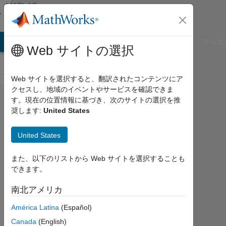
コンテンツへスキップ
MATLAB
Answers
B Answers
File Exchange
Cody
AI Chat Playground
ディス
Web サイトの選択
Web サイトを選択すると、翻訳されたコンテンツにア
クセスし、地域のイベントやサービスを確認できま
Change
す。現在の位置情報に基づき、次のサイトの選択を推
奨します:
United States
Width
of line
United States
また、以下のリストから Web サイトを選択することも
Rajat
できます。
Powade
2022
南北アメリカ
6 月
16
América Latina
(Español)
2
Canada
(English)
回