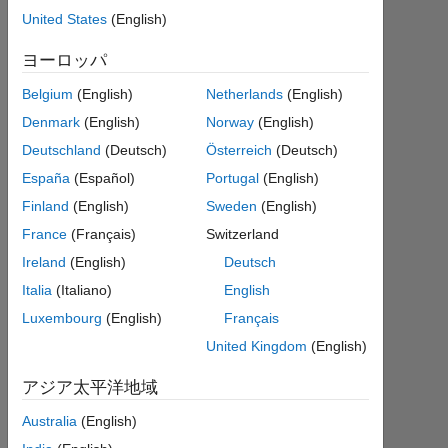
答
United States
(English)
回
ヨーロッパ
答
採
Belgium
(English)
Netherlands
(English)
用
Denmark
(English)
Norway
(English)
済
Deutschland
(Deutsch)
Österreich
(Deutsch)
み
España
(Español)
Portugal
(English)
2022
Finland
(English)
Sweden
(English)
6 月
France
(Français)
Switzerland
6 に
Ireland
(English)
Deutsch
更新
35
Italia
(Italiano)
English
ビ
Luxembourg
(English)
Français
ュ
United Kingdom
(English)
ー
(30
アジア太平洋地域
日
間)
Australia
(English)