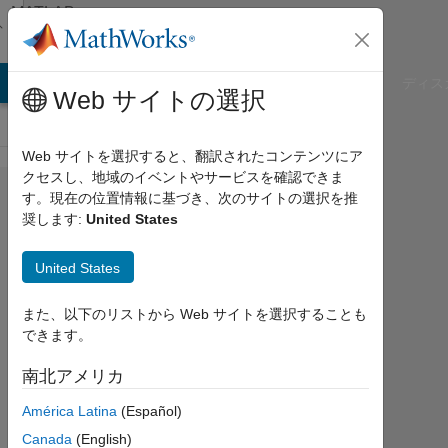
コンテンツへスキップ
MATLAB
Answers
B Answers
File Exchange
Cody
AI Chat Playground
ディス
Web サイトの選択
Web サイトを選択すると、翻訳されたコンテンツにア
クセスし、地域のイベントやサービスを確認できま
Transmitter
す。現在の位置情報に基づき、次のサイトの選択を推
奨します:
United States
Sites in
Matlab
United States
また、以下のリストから Web サイトを選択することも
Curious
できます。
2022
6 月
南北アメリカ
6
1
América Latina
(Español)
回
Canada
(English)