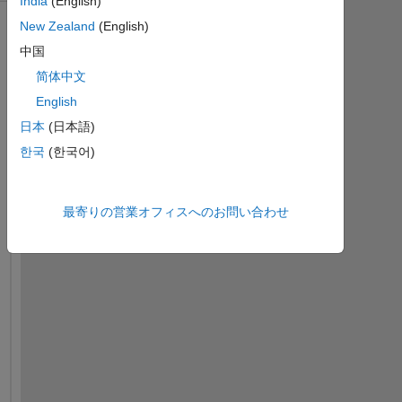
India
(English)
New Zealand
(English)
中国
简体中文
English
日本
(日本語)
한국
(한국어)
最寄りの営業オフィスへのお問い合わせ
H
e
l
l
o 