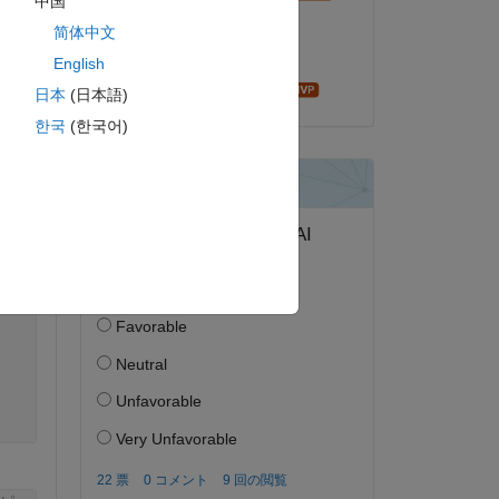
中国
2022 年 5 月 15 日
简体中文
採用済み:
English
Bruno Luong
日本
(日本語)
한국
(한국어)