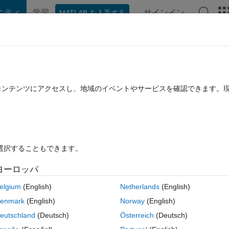
ニティ
学習
サインイン
MATLAB を入手する
hat Playground
ディスカッション
コンテスト
ブログ
投稿
B に関する FAQ
その他
es of another matrix B
たコンテンツにアクセスし、地域のイベントやサービスを確認できます。
回答採用済み
2022 5 月 15 に更新
39 ビュー (30 日間)
を選択することもできます。
ヨーロッパ
0 投票
MATLAB Online で開く
elgium
(English)
Netherlands
(English)
hose 1 in A with the values in matrix B, so that i get a new matrix as n
enmark
(English)
Norway
(English)
コ
eutschland
(Deutsch)
Österreich
(Deutsch)
テーマ