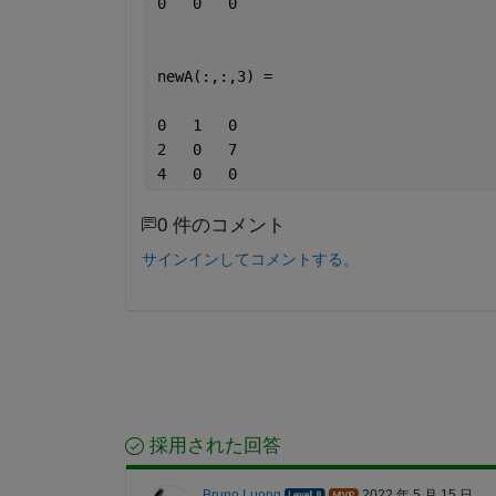
0   0   0
newA(:,:,3) =
0   1   0
2   0   7
4   0   0
0 件のコメント
サインインしてコメントする。
採用された回答
Bruno Luong
2022 年 5 月 15 日