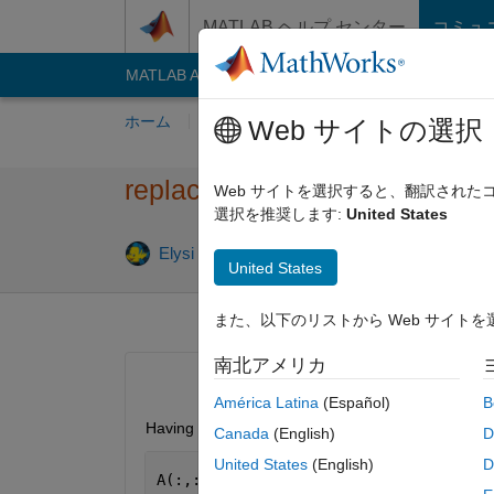
コンテンツへスキップ
MATLAB ヘルプ センター
コミュ
MATLAB Answers
File Exchange
Cody
AI C
ホーム
質問する
回答
閲覧
MATLA
Web サイトの選択
replace matrix A with the valu
Web サイトを選択すると、翻訳され
選択を推奨します:
United States
Elysi Cochin
2022 5 月 15
2 回答
United States
また、以下のリストから Web サイト
南北アメリカ
América Latina
(Español)
B
Having a matrix A as attached, how to replace all t
Canada
(English)
D
United States
(English)
D
A(:,:,1) =