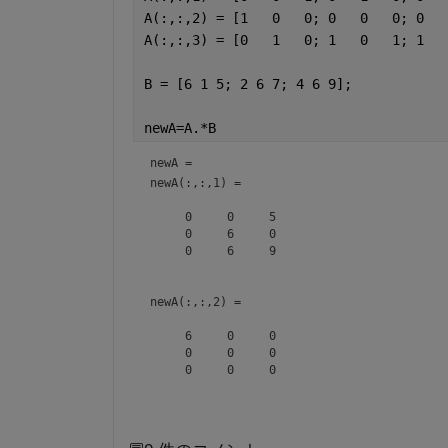
A(:,:,2) = [1   0   0; 0   0   0; 0   
A(:,:,3) = [0   1   0; 1   0   1; 1   
B = [6 1 5; 2 6 7; 4 6 9];
newA=A.*B
newA = 
newA(:,:,1) =

     0     0     5

     0     6     0

     0     6     9

newA(:,:,2) =

     6     0     0

     0     0     0

     0     0     0

newA(:,:,3) =
