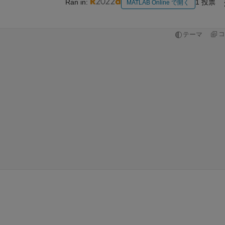
Ran in:
1 投票
MATLAB Online で開く
月
コ
テーマ