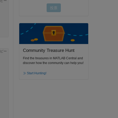
ピー
Community Treasure Hunt
ピー
Find the treasures in MATLAB Central and
discover how the community can help you!
Start Hunting!