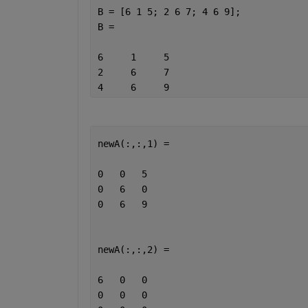
B = [6 1 5; 2 6 7; 4 6 9];
B =
6     1     5
2     6     7
4     6     9
newA(:,:,1) =
0   0   5
0   6   0
0   6   9
newA(:,:,2) =
6   0   0
0   0   0