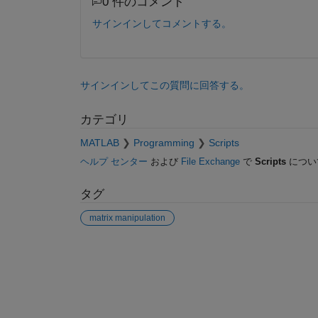
0 件のコメント
     0     1     0

     2     0     7

サインインしてコメントする。
サインインしてこの質問に回答する。
カテゴリ
MATLAB
Programming
Scripts
ヘルプ センター
および
File Exchange
で
Scripts
につい
タグ
matrix manipulation
参考