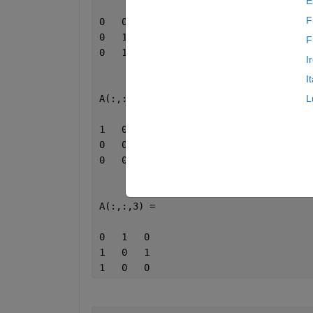
E
F
0   0   1
0   1   0
F
0   1   1
I
I
A(:,:,2) =
L
1   0   0
0   0   0
0   0   0
A(:,:,3) =
0   1   0
1   0   1
1   0   0