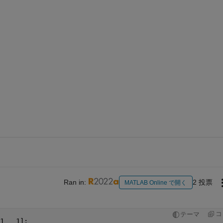
Ran in:
2 投票
MATLAB Online で開く
コ
テーマ
1   1];