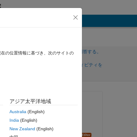
その他
サインインしてこの質問に回答する。
現在の位置情報に基づき、次のサイトの
共
サインインしてアクティビティを
有
フォロー
質問済み:
アジア太平洋地域
Elysi Cochin
Australia
(English)
2022 年 5 月 15 日
ewA
India
(English)
編集済み:
ピー
New Zealand
(English)
Dyuman Joshi