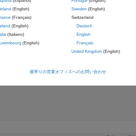
spaña
(Español)
Portugal
(English)
inland
(English)
Sweden
(English)
rance
(Français)
Switzerland
reland
(English)
Deutsch
talia
(Italiano)
English
uxembourg
(English)
Français
United Kingdom
(English)
最寄りの営業オフィスへのお問い合わせ