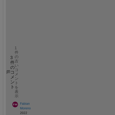
l 
d
e
c
a
y
?
1
件
の
3
古
件
い
の
コ
コ
メ
メ
ン
ン
ト
ト
を
表
示
Fabian
Moreno
2022