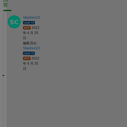
答
Stephen23
2022
年 4 月 25
日
編集済み:
Stephen23
2022
年 4 月 25
日
"
H
o
w
e
v