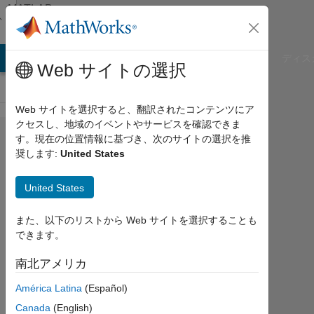
コンテンツへスキップ
MATLAB
Answers
B Answers
File Exchange
Cody
AI Chat Playground
ディス
Web サイトの選択
Web サイトを選択すると、翻訳されたコンテンツにア
クセスし、地域のイベントやサービスを確認できま
Does the input size
す。現在の位置情報に基づき、次のサイトの選択を推
奨します:
United States
of
sequenceInputLayer
United States
have to be set 1?
また、以下のリストから Web サイトを選択することも
できます。
Jack
Xiao
南北アメリカ
2022
América Latina
(Español)
4 月
Canada
(English)