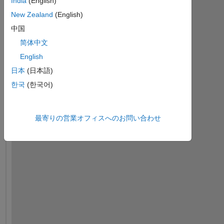
India
(English)
New Zealand
(English)
中国
简体中文
English
日本
(日本語)
한국
(한국어)
最寄りの営業オフィスへのお問い合わせ
i 
f
o
l
l
o
w
e
d 
t