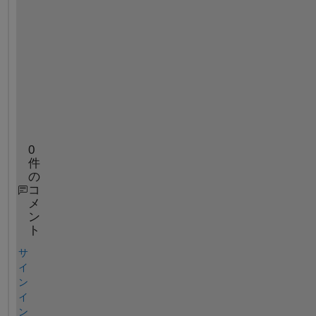
t
o 
b
e 
s
e
t 
1
?
0
件
の
コ
メ
ン
ト
サ
イ
ン
イ
ン