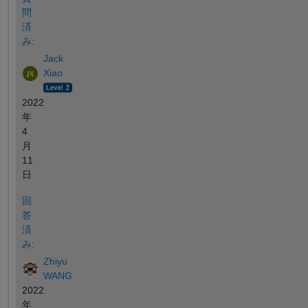
問
済
み:
Jack
Xiao
2022
年
4
月
11
日
回
答
済
み:
Zhiyu
WANG
2022
年