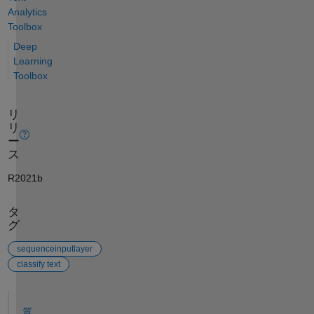
Analytics
Toolbox
Deep
Learning
Toolbox
リ
リ
ー
ス
R2021b
タ
グ
sequenceinputlayer
classify text
参考
質