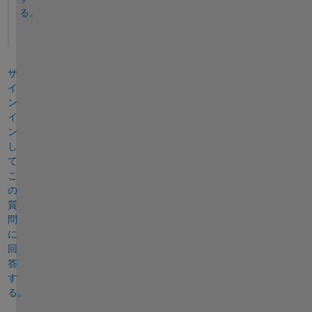
る。
サ
イ
ン
イ
ン
し
て
こ
の
質
問
に
回
答
す
る。