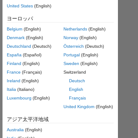
11
United States
(English)
1
回
ヨーロッパ
答
Belgium
(English)
Netherlands
(English)
2022
Denmark
(English)
Norway
(English)
5 月
Deutschland
(Deutsch)
Österreich
(Deutsch)
25
España
(Español)
Portugal
(English)
に更
新
Finland
(English)
Sweden
(English)
7
France
(Français)
Switzerland
ビ
Ireland
(English)
Deutsch
ュ
Italia
(Italiano)
English
ー
(30
Luxembourg
(English)
Français
日
United Kingdom
(English)
間)
アジア太平洋地域
Australia
(English)