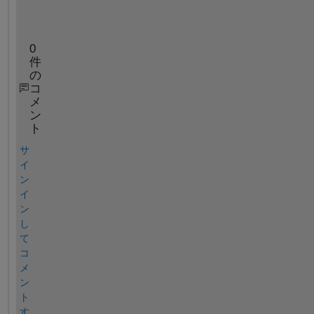
0
件
の
コ
メ
ン
ト
サ
イ
ン
イ
ン
し
て
コ
メ
ン
ト
す