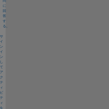
問
に
回
答
す
る。
サ
イ
ン
イ
ン
し
て
ア
ク
テ
ィ
ビ
テ
ィ
を