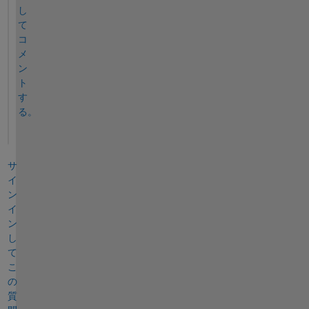
し
て
コ
メ
ン
ト
す
る。
サ
イ
ン
イ
ン
し
て
こ
の
質