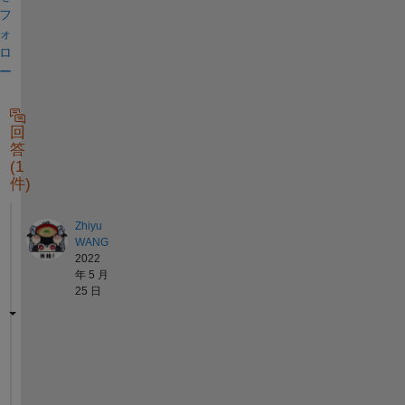
フ
ォ
ロ
ー
回
答
(1
件)
Zhiyu
WANG
2022
年 5 月
25 日
B
e