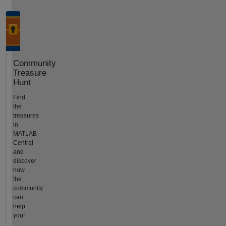
Community
Treasure
Hunt
Find
the
treasures
in
MATLAB
Central
and
discover
how
the
community
can
help
you!