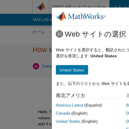
コンテンツへスキップ
MATLAB ヘルプ センター
コミュ
MATLAB Answers
File Exchange
Cody
AI C
ホーム
質問する
回答
閲覧
MATLA
Web サイトの選択
How to storage many results t
Web サイトを選択すると、翻訳され
選択を推奨します:
United States
Suleyman Kucuksahin
2022 4 月 1
1 回答
United States
また、以下のリストから Web サイト
南北アメリカ
América Latina
(Español)
B
Hello. I'm working on modelling a condenser with
Canada
(English)
D
values. While matlab solving them with various valu
United States
(English)
D
add if and else it will be so much job for me so ı w