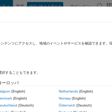
ニティ
学習
サインイン
MATLAB を入手する
hat Playground
ディスカッション
コンテスト
ブログ
投稿
B に関する FAQ
その他
o plot them
たコンテンツにアクセスし、地域のイベントやサービスを確認できます。
2022 4 月 5 に更新
20 ビュー (30 日間)
を選択することもできます。
ヨーロッパ
0 投票
elgium
(English)
Netherlands
(English)
 simulink and ı have to change some parameters with minimum 4 or 5 
enmark
(English)
Norway
(English)
es for some parameters ı want it also storage it and then plot them. If i
eutschland
(Deutsch)
Österreich
(Deutsch)
ant to make it easier.