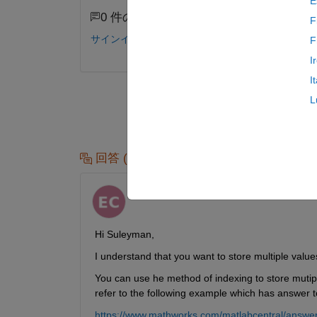
E
0 件のコメント
F
サインインしてコメントする。
F
I
I
L
回答 (1 件)
Esha Chakraborty
2022 年 4 月 5 日
Hi Suleyman,
I understand that you want to store multiple values
You can use he method of indexing to store mutiple
refer to the following example which has answer to
https://www.mathworks.com/matlabcentral/answers/