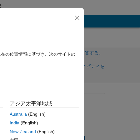
その他
サインインしてこの質問に回答する。
現在の位置情報に基づき、次のサイトの
共
サインインしてアクティビティを
有
フォロー
質問済み:
アジア太平洋地域
Suleyman Kucuksahin
Australia
(English)
2022 年 4 月 1 日
India
(English)
 
回答済み:
New Zealand
(English)
Esha Chakraborty