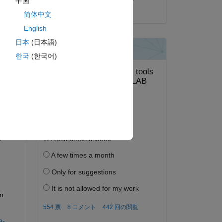
中国
2022 年 4 月 5 日
简体中文
English
日本
(日本語)
한국
(한국어)
答する。
フォロー
n 
a-