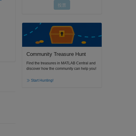
Community Treasure Hunt
Find the treasures in MATLAB Central and
discover how the community can help you!
Start Hunting!