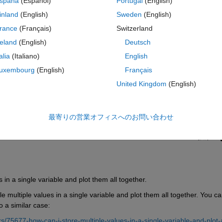
spaña
(Español)
Portugal
(English)
inland
(English)
Sweden
(English)
rance
(Français)
Switzerland
reland
(English)
Deutsch
talia
(Italiano)
English
サインインしてこの質問に回
uxembourg
(English)
Français
United Kingdom
(English)
共有
サインインしてアクティビティを
最寄りの営業オフィスへのお問い合わせ
0 投票
 in a single variable and plot them all together. 
 multiple values in a single variable and plot them all together. You ca
 a similar case: 
75677-how-can-i-store-multiple-values-in-a-single-variable-and-plot-