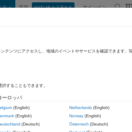
ニティ
学習
サインイン
MATLAB を入手する
hat Playground
ディスカッション
コンテスト
ブログ
投稿
B に関する FAQ
その他
from Excel
たコンテンツにアクセスし、地域のイベントやサービスを確認できます。
済み
2022 3 月 28 に更新
13 ビュー (30 日間)
を選択することもできます。
古いコメン
ヨーロッパ
0 投票
elgium
(English)
Netherlands
(English)
lect the data from this excel table. For example; how can I select the Cl 
enmark
(English)
Norway
(English)
eutschland
(Deutsch)
Österreich
(Deutsch)