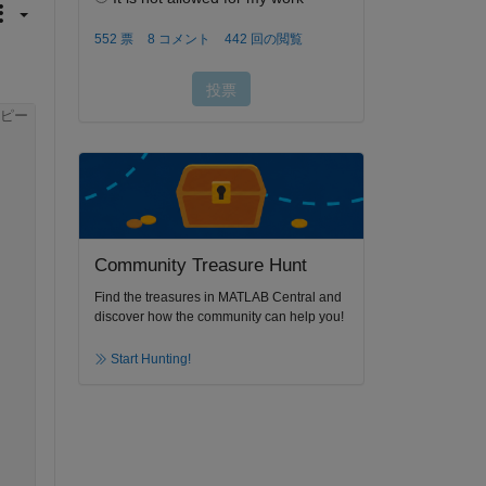
 
ピー
Community Treasure Hunt
Find the treasures in MATLAB Central and
discover how the community can help you!
Start Hunting!