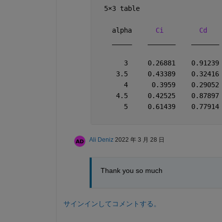
  5
×
3 table
    alpha      
Ci
Cd
_____
_______
_______
       3     0.26881    0.91239
     3.5     0.43389    0.32416
       4      0.3959    0.29052
     4.5     0.42525    0.87897
       5     0.61439    0.77914
Ali Deniz
2022 年 3 月 28 日
Thank you so much
サインインしてコメントする。