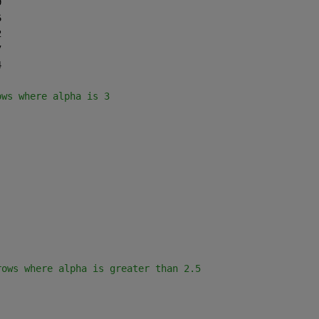
9
6
2
7
4
ows where alpha is 3
rows where alpha is greater than 2.5