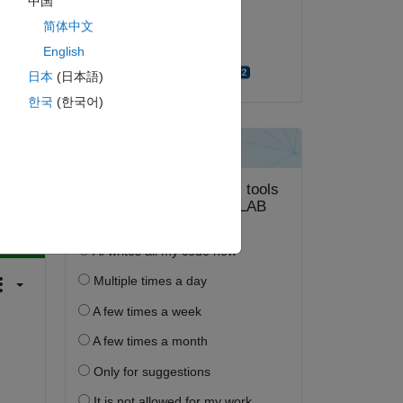
中国
2022 年 3 月 28 日
简体中文
採用済み:
English
Mahmoud Ashraf
日本
(日本語)
한국
(한국어)
答する。
フォロー