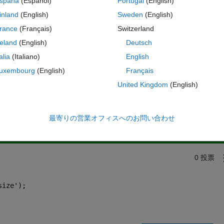
spaña
(Español)
Portugal
(English)
inland
(English)
Sweden
(English)
rance
(Français)
Switzerland
reland
(English)
Deutsch
talia
(Italiano)
English
uxembourg
(English)
Français
United Kingdom
(English)
サインインしてこの質問に回
共有
サインインしてアクティビティを
最寄りの営業オフィスへのお問い合わせ
0 投票
size');