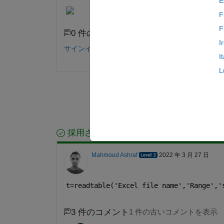
E
F
F
0 件のコメント
I
サインインしてコメントする。
I
L
採用された回答
Mahmoud Ashraf
2022 年 3 月 27 日
t=readtable('Excel file name','Range','
3 件のコメント
1 件の古いコメントを表示