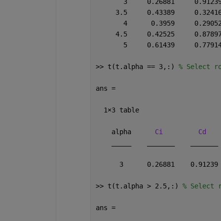
       3     0.26881     0.9123
     3.5     0.43389     0.3241
       4      0.3959     0.2905
     4.5     0.42525     0.8789
       5     0.61439     0.7791
>> t(t.alpha == 3,:) 
% Select r
ans =
  1
×
3 table
    alpha      
Ci
Cd
_____
_______
_______
      3      0.26881    0.91239
>> t(t.alpha > 2.5,:) 
% Select 
ans =