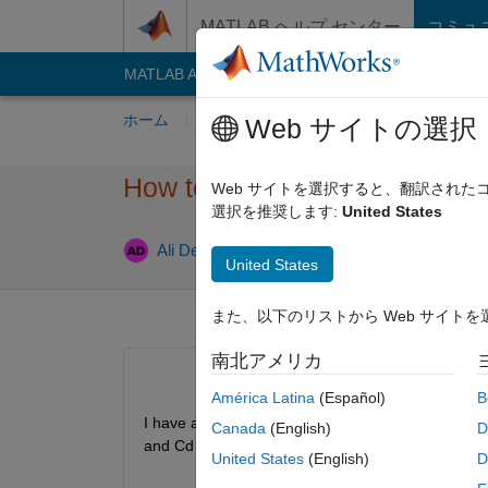
コンテンツへスキップ
MATLAB ヘルプ センター
コミュ
MATLAB Answers
File Exchange
Cody
AI C
ホーム
質問する
回答
閲覧
MATLA
Web サイトの選択
How to read and select data 
Web サイトを選択すると、翻訳され
選択を推奨します:
United States
回答採用
Ali Deniz
2022 3 月 27
1 回答
United States
また、以下のリストから Web サイト
南北アメリカ
América Latina
(Español)
B
I have an excel data in the following. How can I se
Canada
(English)
D
and Cd values while alpha changes?
United States
(English)
D