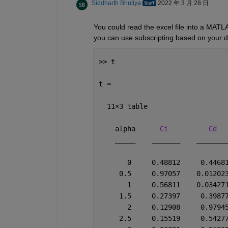
Siddharth Bhutiya
2022 年 3 月 28 日
You could read the excel file into a MATL
you can use subscripting based on your de
>> t
t =
  11
×
3 table
    alpha      
Ci
Cd
_____
_______
_______
       0     0.48812     0.4468
     0.5     0.97057    0.01202
       1     0.56811    0.03427
     1.5     0.27397     0.3987
       2     0.12908     0.9794
     2.5     0.15519     0.5427