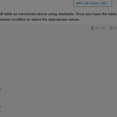
MATLAB Online で開く
AB table as mentioned above using readtable. Once you have the table,
sired condition to select the appropriate values.
コ
テーマ
_
1
3
1
7
5
7