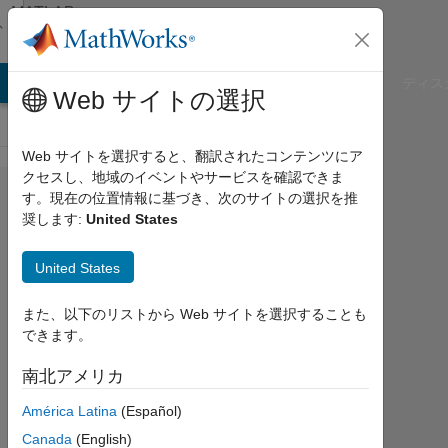
コンテンツへスキップ
MATLAB
Answers
B Answers
File Exchange
Cody
AI Chat Playground
ディス
Web サイトの選択
Web サイトを選択すると、翻訳されたコンテンツにア
クセスし、地域のイベントやサービスを確認できま
Modify
す。現在の位置情報に基づき、次のサイトの選択を推
奨します:
United States
elements in
arrays stored
United States
in cells at
specified
また、以下のリストから Web サイトを選択することも
できます。
rows/columns
南北アメリカ
Elissa
América Latina
(Español)
2022
Canada
(English)