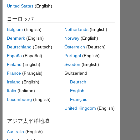
3 月
United States
(English)
22
2
ヨーロッパ
回
答
Belgium
(English)
Netherlands
(English)
Denmark
(English)
Norway
(English)
回
Deutschland
(Deutsch)
Österreich
(Deutsch)
答
採
España
(Español)
Portugal
(English)
用
Finland
(English)
Sweden
(English)
済
France
(Français)
Switzerland
み
Ireland
(English)
Deutsch
2022
Italia
(Italiano)
English
3 月
Luxembourg
(English)
Français
22
United Kingdom
(English)
に更
新
アジア太平洋地域
29
ビ
Australia
(English)
ュ