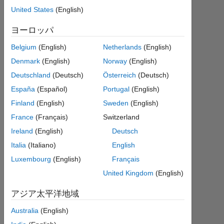
AL
United States
(English)
Aqqad
2022
ヨーロッパ
3 月
17
Belgium
(English)
Netherlands
(English)
1
Denmark
(English)
Norway
(English)
回
Deutschland
(Deutsch)
Österreich
(Deutsch)
答
España
(Español)
Portugal
(English)
回
Finland
(English)
Sweden
(English)
答
France
(Français)
Switzerland
採
Ireland
(English)
Deutsch
用
Italia
(Italiano)
English
済
み
Luxembourg
(English)
Français
United Kingdom
(English)
2022
3 月
アジア太平洋地域
17
Australia
(English)
に更
新