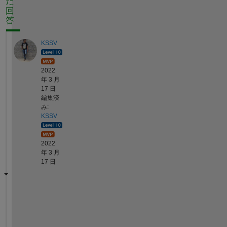
た
回
答
KSSV
2022
年 3 月
17 日
編集済
み:
KSSV
2022
年 3 月
17 日
W
h