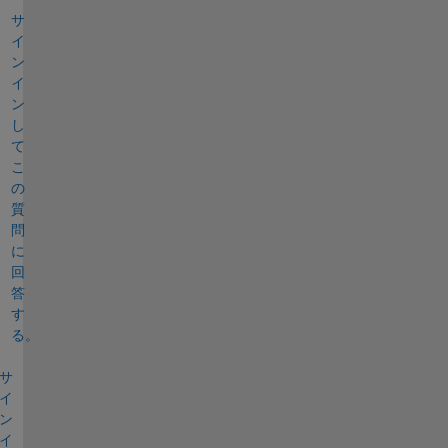
サ
イ
ン
イ
ン
し
て
こ
の
質
問
に
回
答
す
る。
サ
イ
ン
イ