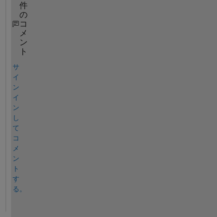
件
の
コ
メ
ン
ト
サ
イ
ン
イ
ン
し
て
コ
メ
ン
ト
す
る。