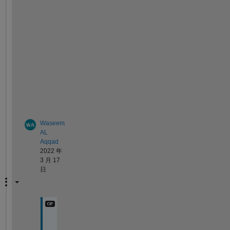
t
h
e 
a
n
s
w
e
r
. 
Waseem
AL
Aqqad
2022 年
3 月 17
日
I