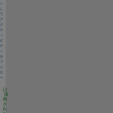
ン
し
て
ア
ク
テ
ィ
ビ
テ
ィ
を
フ
ォ
ロ
ー
採
用
さ
れ