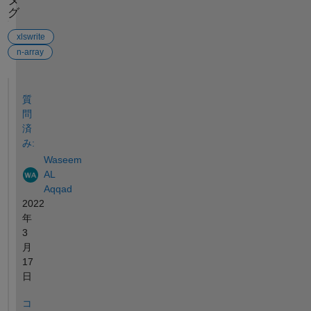
グ
xlswrite
n-array
参考
質
問
済
み:
Waseem
AL
Aqqad
2022
年
3
月
17
日
コ