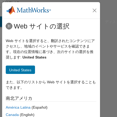
コンテンツへスキップ
MATLAB
Answers
B Answers
File Exchange
Cody
AI Chat Playground
ディス
Web サイトの選択
Web サイトを選択すると、翻訳されたコンテンツにア
クセスし、地域のイベントやサービスを確認できま
How can I
す。現在の位置情報に基づき、次のサイトの選択を推
奨します:
United States
write N-
dimensional
United States
numeric
array into
また、以下のリストから Web サイトを選択することも
できます。
excel
sheet?
南北アメリカ
América Latina
(Español)
Waseem
Canada
(English)