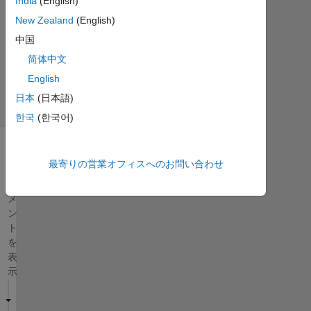
India
(English)
6
New Zealand
(English)
ビ
中国
ュ
简体中文
ー
(30
English
日
日本
(日本語)
間)
한국
(한국어)
古
最寄りの営業オフィスへのお問い合わせ
い
コ
メ
ン
ト
を
表
示