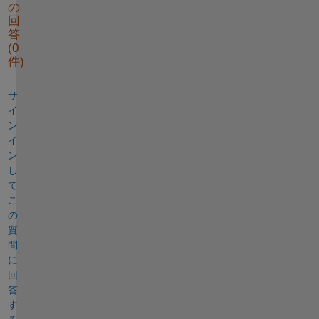
の
回
答
(0
件)
サ
イ
ン
イ
ン
し
て
こ
の
質
問
に
回
答
す