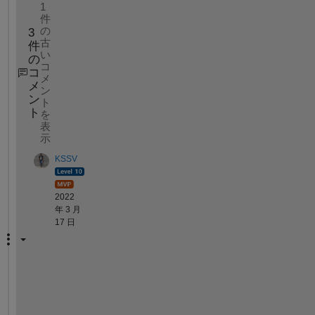
1
件
の
3
古
件
い
の
コ
コ
メ
メ
ン
ン
ト
ト
を
表
示
KSSV
2022
年 3 月
17 日
O
h
h