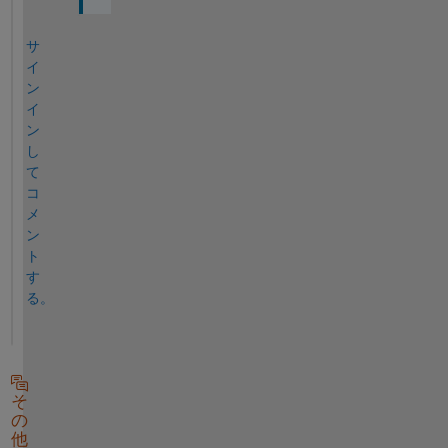
サ
イ
ン
イ
ン
し
て
コ
メ
ン
ト
す
る。
そ
の
他