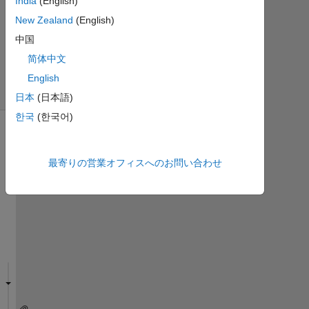
India
(English)
ビ
New Zealand
(English)
ュ
中国
ー
简体中文
(30
日
English
間)
日本
(日本語)
한국
(한국어)
最寄りの営業オフィスへのお問い合わせ