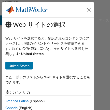
コンテンツへスキップ
MATLAB
Answers
B Answers
File Exchange
Cody
AI Chat Playground
ディス
Web サイトの選択
Web サイトを選択すると、翻訳されたコンテンツにア
クセスし、地域のイベントやサービスを確認できま
Import
す。現在の位置情報に基づき、次のサイトの選択を推
奨します:
United States
values
from
United States
excel
to use
また、以下のリストから Web サイトを選択することも
できます。
it as
content
南北アメリカ
América Latina
(Español)
Alfredo
Canada
(English)