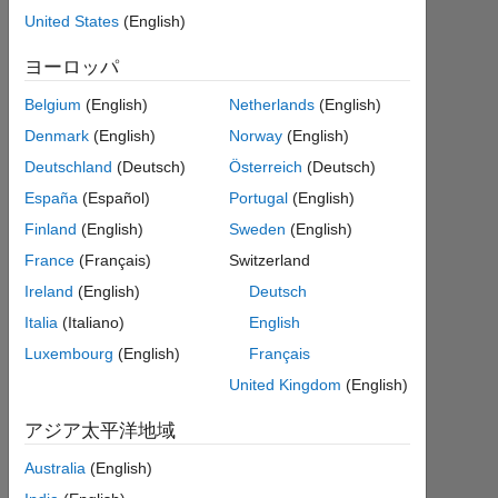
1
United States
(English)
回
答
ヨーロッパ
Belgium
(English)
Netherlands
(English)
回
答
Denmark
(English)
Norway
(English)
採
Deutschland
(Deutsch)
Österreich
(Deutsch)
用
España
(Español)
Portugal
(English)
済
み
Finland
(English)
Sweden
(English)
France
(Français)
Switzerland
2023
Ireland
(English)
Deutsch
2 月
Italia
(Italiano)
English
19
に更
Luxembourg
(English)
Français
新
United Kingdom
(English)
21
ビ
アジア太平洋地域
ュ
Australia
(English)
ー