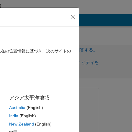
その他
サインインしてこの質問に回答する。
現在の位置情報に基づき、次のサイトの
共
サインインしてアクティビティを
有
フォロー
質問済み:
アジア太平洋地域
Ancy S G
Australia
(English)
2022 年 2 月 17 日
n y 
India
(English)
コメント済み:
New Zealand
(English)
Ancy S G