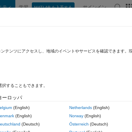
ニティ
学習
サインイン
MATLAB を入手する
hat Playground
ディスカッション
コンテスト
ブログ
投稿
B に関する FAQ
その他
 of updated values from the for loop?
たコンテンツにアクセスし、地域のイベントやサービスを確認できます。
月 18 に更新
11 ビュー (30 日間)
を選択することもできます。
ヨーロッパ
0 投票
elgium
(English)
Netherlands
(English)
the x axis and the updated values for each iterations(ie, set of values) i
enmark
(English)
Norway
(English)
eutschland
(Deutsch)
Österreich
(Deutsch)