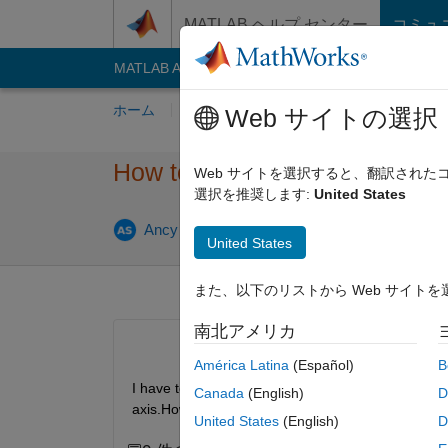
コンテンツへスキップ
MATLAB ヘルプ センター
コミュ
MATLAB Answers
File Exchange
Cody
AI C
ホーム
質問する
回答
閲覧
MATLA
Web サイトの選択
How to plot a graph with a set
Web サイトを選択すると、翻訳され
選択を推奨します:
United States
2022 2 
Ancy S G
2022 2 月 17
1 回答
United States
また、以下のリストから Web サイト
南北アメリカ
América Latina
(Español)
B
I have to plot a graph with number of iterations on 
Canada
(English)
D
axis.How to plot this?
United States
(English)
D