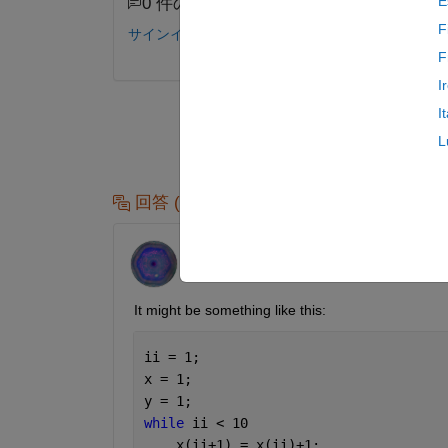
E
0 件のコメント
F
サインインしてコメントする。
F
I
I
L
回答 (1 件)
Voss
2022 年 2 月 17 日
It might be something like this:
ii = 1;
x = 1;
y = 1;
while 
ii < 10
    x(ii+1) = x(ii)+1;