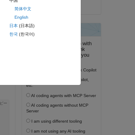
中国
2022 年 2 月 18 日
简体中文
English
日本
(日本語)
答する。
한국
(한국어)
フォロー
ピー