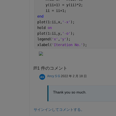
    y(ii+1) = y(ii)*2;
    ii = ii+1;
end
plot(1:ii,x,
'-x'
);
hold 
on
plot(1:ii,y,
'-o'
);
legend(
'x'
,
'y'
);
xlabel(
'Iteration No.'
);
1 件のコメント
Ancy S G
2022 年 2 月 18 日
Thank you so much.
サインインしてコメントする。