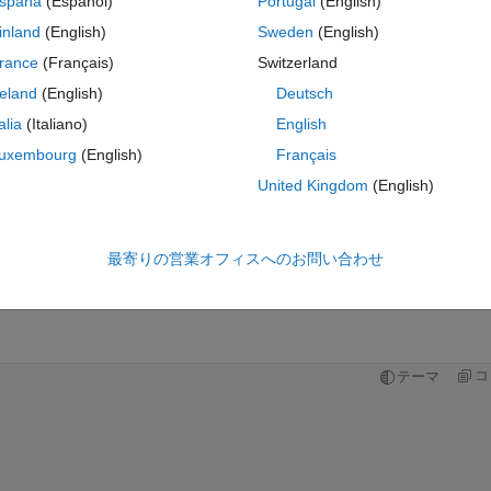
spaña
(Español)
Portugal
(English)
inland
(English)
Sweden
(English)
rance
(Français)
Switzerland
reland
(English)
Deutsch
サインインしてこの質問に回
talia
(Italiano)
English
uxembourg
(English)
Français
共有
サインインしてアクティビティを
United Kingdom
(English)
最寄りの営業オフィスへのお問い合わせ
Ran in:
0 投票
MATLAB Online で開く
コ
テーマ