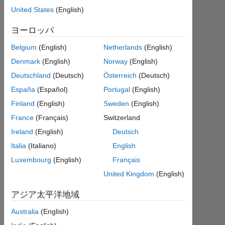
United States
(English)
amberly
ヨーロッパ
hadden
2014
Belgium
(English)
Netherlands
(English)
12
Denmark
(English)
Norway
(English)
月 3
Deutschland
(Deutsch)
Österreich
(Deutsch)
0
回
España
(Español)
Portugal
(English)
答
Finland
(English)
Sweden
(English)
2021
France
(Français)
Switzerland
8 月
20
Ireland
(English)
Deutsch
に更
Italia
(Italiano)
English
新
Luxembourg
(English)
Français
5
United Kingdom
(English)
ビ
ュ
アジア太平洋地域
ー
(30
Australia
(English)
日