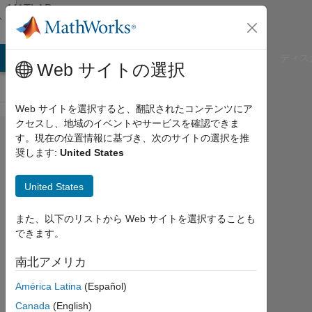
コンテンツへスキップ
MATLAB
Answers
B Answers
File Exchange
Cody
AI Chat Playground
ディス
Web サイトの選択
Web サイトを選択すると、翻訳されたコンテンツにア
クセスし、地域のイベントやサービスを確認できま
The
す。現在の位置情報に基づき、次のサイトの選択を推
奨します:
United States
problem
of
United States
removing
some
また、以下のリストから Web サイトを選択することも
できます。
data
from a
南北アメリカ
large
América Latina
(Español)
data file
Canada
(English)