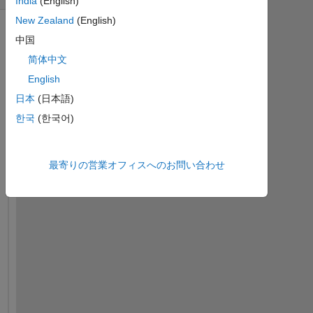
India
(English)
New Zealand
(English)
中国
简体中文
English
日本
(日本語)
한국
(한국어)
最寄りの営業オフィスへのお問い合わせ
A
s 
y
o
u 
k