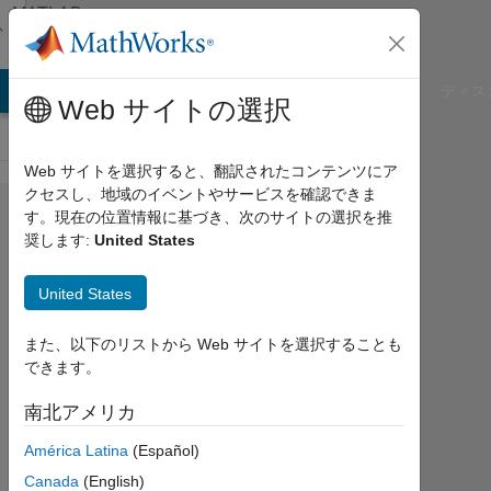
コンテンツへスキップ
MATLAB
Answers
B Answers
File Exchange
Cody
AI Chat Playground
ディス
Web サイトの選択
Web サイトを選択すると、翻訳されたコンテンツにア
クセスし、地域のイベントやサービスを確認できま
How to
す。現在の位置情報に基づき、次のサイトの選択を推
奨します:
United States
resolve
linear
United States
equation
Ax=b
また、以下のリストから Web サイトを選択することも
できます。
using
Gaussian
南北アメリカ
Elimination
América Latina
(Español)
Canada
(English)