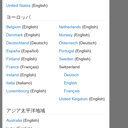
Toan
United States
(English)
2014
12
ヨーロッパ
月 2
Belgium
(English)
Netherlands
(English)
1
Denmark
(English)
Norway
(English)
回
答
Deutschland
(Deutsch)
Österreich
(Deutsch)
España
(Español)
Portugal
(English)
2024
Finland
(English)
Sweden
(English)
11
France
(Français)
Switzerland
月 4
に更
Ireland
(English)
Deutsch
新
Italia
(Italiano)
English
17
Luxembourg
(English)
Français
ビ
ュ
United Kingdom
(English)
ー
アジア太平洋地域
(30
日
Australia
(English)
間)