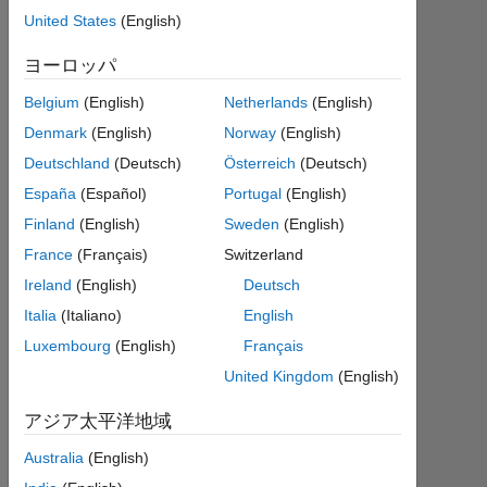
United States
(English)
2 月
14
ヨーロッパ
1
回
Belgium
(English)
Netherlands
(English)
答
Denmark
(English)
Norway
(English)
Deutschland
(Deutsch)
Österreich
(Deutsch)
回
答
España
(Español)
Portugal
(English)
採
Finland
(English)
Sweden
(English)
用
France
(Français)
Switzerland
済
Ireland
(English)
Deutsch
み
Italia
(Italiano)
English
2022
Luxembourg
(English)
Français
2 月
United Kingdom
(English)
28
に更
アジア太平洋地域
新
9
Australia
(English)
ビ