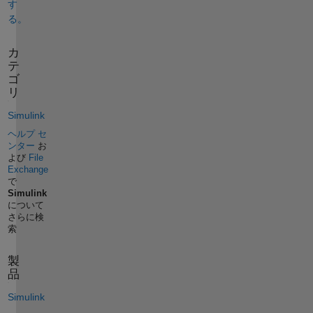
す
る。
カ
テ
ゴ
リ
Simulink
ヘルプ セ
ンター
お
よび
File
Exchange
で
Simulink
について
さらに検
索
製
品
Simulink