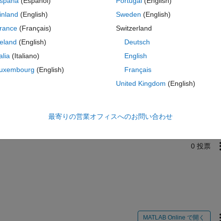
spaña
(Español)
Portugal
(English)
inland
(English)
Sweden
(English)
rance
(Français)
Switzerland
reland
(English)
Deutsch
talia
(Italiano)
English
uxembourg
(English)
Français
サインインしてこの質問に回
United Kingdom
(English)
共有
サインインしてアクティビティを
最寄りの営業オフィスへのお問い合わせ
0 投票
MATLAB Online で開く