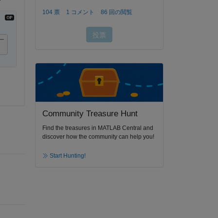
ー
Community Treasure Hunt
Find the treasures in MATLAB Central and
discover how the community can help you!
Start Hunting!