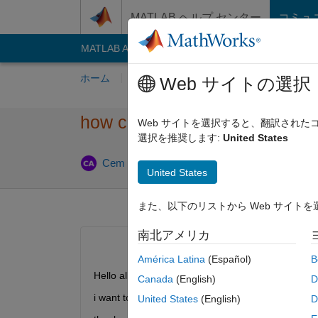
コンテンツへスキップ
MATLAB ヘルプ センター
コミュ
MATLAB Answers
File Exchange
Cody
AI C
ホーム
質問する
回答
閲覧
MATLA
Web サイトの選択
how can i make an axis logar
Web サイトを選択すると、翻訳され
選択を推奨します:
United States
202
Cem Eren Aslan
2022 1 月 20
1 回答
United States
また、以下のリストから Web サイト
南北アメリカ
América Latina
(Español)
B
Hello all, 
Canada
(English)
D
i want to plot a graph and an axis of this graph mu
United States
(English)
D