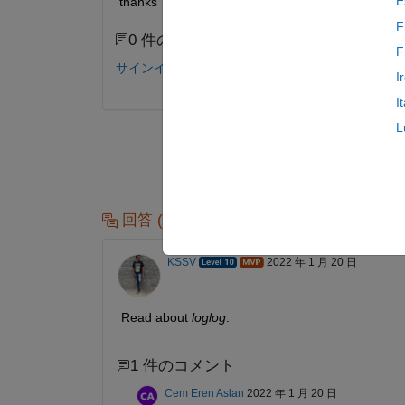
E
thanks
F
0 件のコメント
F
サインインしてコメントする。
I
I
L
回答 (1 件)
KSSV
2022 年 1 月 20 日
Read about 
loglog
. 
1 件のコメント
Cem Eren Aslan
2022 年 1 月 20 日