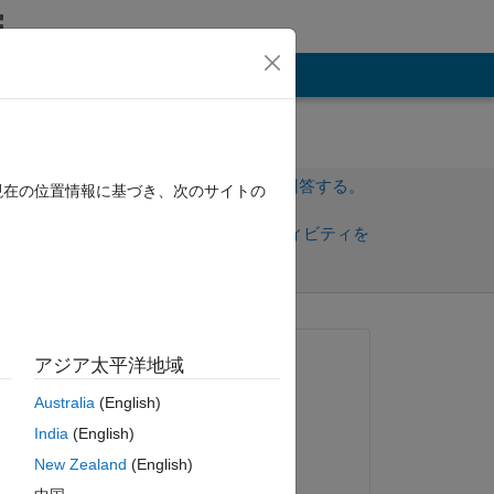
その他
サインインしてこの質問に回答する。
現在の位置情報に基づき、次のサイトの
共
サインインしてアクティビティを
有
フォロー
質問済み:
アジア太平洋地域
Cem Eren Aslan
Australia
(English)
2022 年 1 月 20 日
India
(English)
コメント済み:
New Zealand
(English)
Cem Eren Aslan