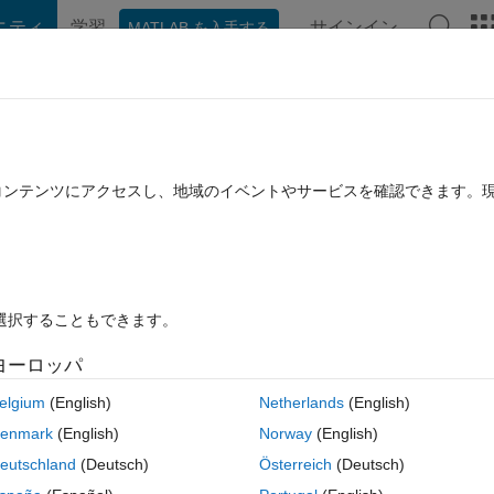
ニティ
学習
サインイン
MATLAB を入手する
hat Playground
ディスカッション
コンテスト
ブログ
投稿
B に関する FAQ
その他
ithmic
たコンテンツにアクセスし、地域のイベントやサービスを確認できます。
2 1 月 20 に更新
20 ビュー (30 日間)
を選択することもできます。
ヨーロッパ
0 投票
elgium
(English)
Netherlands
(English)
enmark
(English)
Norway
(English)
st be logarithmic. how can i do that?
eutschland
(Deutsch)
Österreich
(Deutsch)