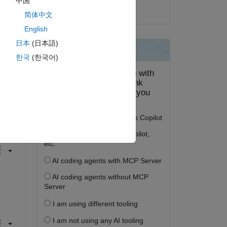
中国
2022 年 1 月 20 日
简体中文
English
日本
(日本語)
한국
(한국어)
答する。
フォロー