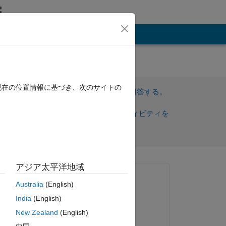
その他
現在の位置情報に基づき、次のサイトの
サインインしてこの質問に回答する。
共
サインインしてアクティビティを
有
フォロー
アジア太平洋地域
質問済み:
Australia
(English)
Bill Chou
India
(English)
2022 年 1 月 18 日
New Zealand
(English)
編集済み: