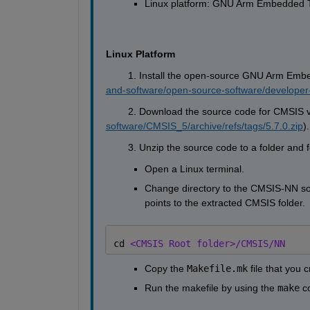
Linux platform: GNU Arm Embedded T
Linux 
Platform
        1. Install
the
 open-source GNU Arm Embed
and-software/open-source-software/developer-
        2. Download the source code for
 CMSIS
software/CMSIS_5/archive/refs/tags/5.7.0.zip
).
        3. Unzip the source code to a folder and 
Open a
 Linux terminal.
Change directory to the CMSIS
-
NN 
s
o
point
s to
 the extracted 
CMSIS folder
.
cd 
<CMSIS Root folder>/CMSIS/NN 
Copy the
Makefile
.mk
 file
 that you 
Run the 
m
akefile
 by
 using 
the 
make
 c