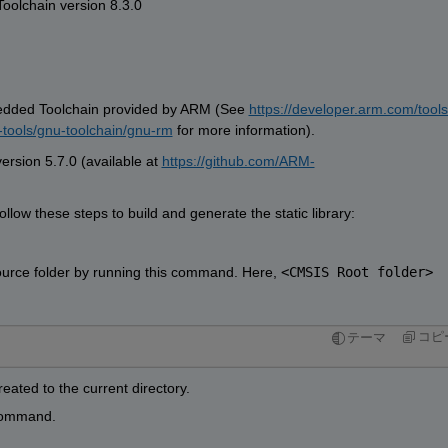
oolchain
version 
8.3.0
ded Toolchain provided by 
ARM (See 
https://developer.arm.com/tools
tools/gnu-toolchain/gnu-rm
 for more information).
version 5.7.0 (available at 
https://github.com/ARM-
follow the
se
step
s
 to build and generate the static library:
urce folder
by running this command
.
 Here, 
<CMSIS Root folder>
コピ
テーマ
created
to
the 
current directory.
ommand. 