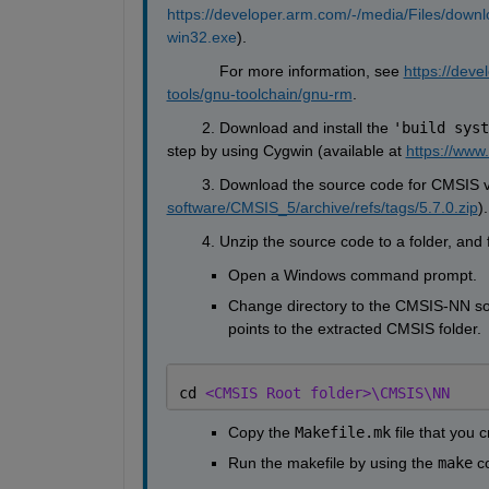
https://developer.arm.com/-/media/Files/dow
win32.exe
).
            For more information, see 
https://dev
tools/gnu-toolchain/gnu-rm
.
        2. Download and install 
the 
'build syst
step by
 using 
Cygwin 
(
available at 
https://www
        3. Download the source code for
 CMSIS ve
software/CMSIS_5/archive/refs/tags/5.7.0.zip
).
        4. Unzip the source code to a folder, and
Open a
Windows command prompt
.
Change directory to the CMSIS
-
NN 
s
o
point
s to
 the extracted CMSIS folder.
cd 
<CMSIS Root folder>\CMSIS\NN 
C
opy the
Makefile.mk
 file that you 
Run the 
m
akefile
 by
 using 
the 
make
 c