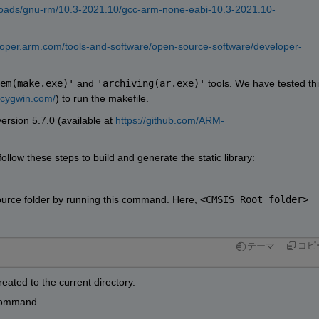
nloads/gnu-rm/10.3-2021.10/gcc-arm-none-eabi-10.3-2021.10-
eloper.arm.com/tools-and-software/open-source-software/developer-
em(make.exe)'
 and 
'archiving(ar.exe)'
 tools. We have tested
 thi
.cygwin.com/
) to 
run the 
m
akefile
.
rsion 5.7.0 (available at 
https://github.com/ARM-
 
 follow these
steps 
to build and generate the static library:
urce folder 
by running this command
. Here, 
<CMSIS Root folder>
コピ
テーマ
created to
the 
current directory.
ommand. 