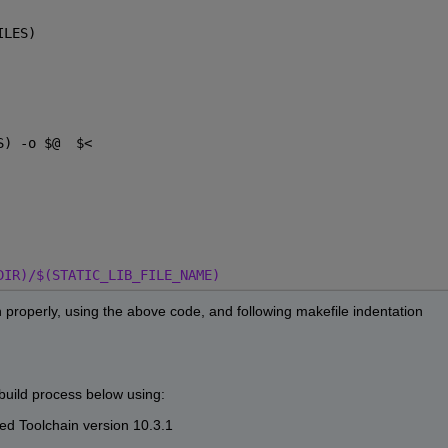
ILES) 
S) -o 
$
@  
$
< 
DIR)/$(STATIC_LIB_FILE_NAME) 
n properly, using the above 
code,
 and following makefile indentation 
 build process below using:
d Toolchain version
10.3.1