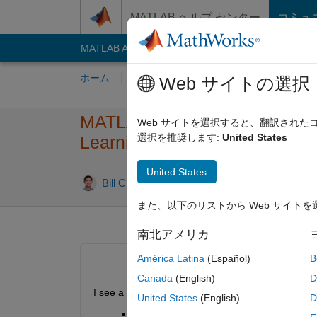
コンテンツへスキップ
MATLAB ヘルプ センター
コミュ
MATLAB Answers
File Exchange
Cody
AI C
ホーム
質問する
回答
閲覧
MATLA
Web サイトの選択
MATLAB Coder: How do I buil
Web サイトを選択すると、翻訳され
選択を推奨します:
United States
Learning C code generation 
United States
回答
Bill Chou
2022 1 月 18
2 回答
また、以下のリストから Web サイト
南北アメリカ
América Latina
(Español)
B
Canada
(English)
D
I see a few deep learning networks supported fo
United States
(English)
D
Deep Learning Networks and Layers Sup