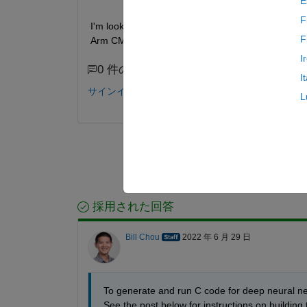
E
F
I'm looking to generate code from my deep learn
F
Arm CMSIS-NN library. What are the steps to do t
I
0 件のコメント
I
サインインしてコメントする。
L
採用された回答
Bill Chou
2022 年 6 月 29 日
To generate and run C code for deep neural n
See the post below for instructions on building t