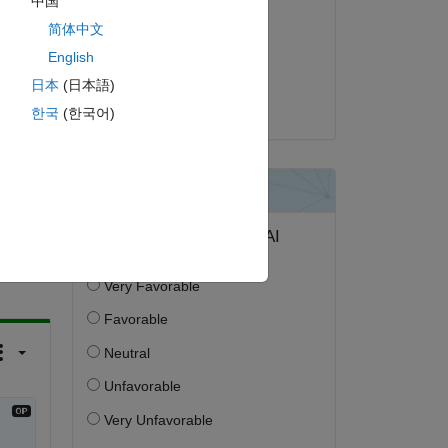
中国
Bill Chou
简体中文
 
2022 年 6 月 29 日
English
採用済み:
日本
(日本語)
Bill Chou
한국
(한국어)
答する。
フォロー