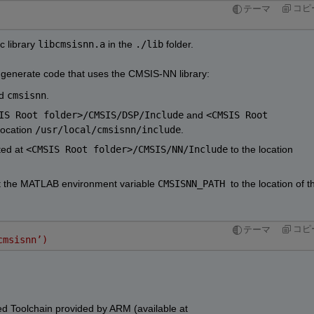
コピ
テーマ
 library 
libcmsisnn.a
 in
the
.
/
lib
 folder.
 generate code that uses the 
CMSIS-NN 
library:
d 
cmsisnn
.
IS Root folder>
/
CMSIS
/
DSP
/
Include
and 
<CMSIS Root 
location 
/usr/local/cmsisnn/include
.
ted at 
<CMSIS Root folder>
/
CMSIS
/
NN
/
Include
 to the
 location
t the MATLAB environment variable 
CMSISNN_PATH 
to 
コピ
テーマ
cmsisnn’) 
 Toolchain provided by ARM
(available at 