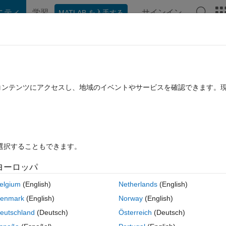
ニティ
学習
サインイン
MATLAB を入手する
hat Playground
ディスカッション
コンテスト
ブログ
投稿
B に関する FAQ
その他
d the Arm CMSIS-NN library for Deep
たコンテンツにアクセスし、地域のイベントやサービスを確認できます。
and deployment?
採用済み
2022 6 月 29 に更新
61 ビュー (30 日間)
を選択することもできます。
ヨーロッパ
elgium
(English)
Netherlands
(English)
0 投票
enmark
(English)
Norway
(English)
r code generation using MATLAB Coder:
eutschland
(Deutsch)
Österreich
(Deutsch)
ported for C++ Code Generation