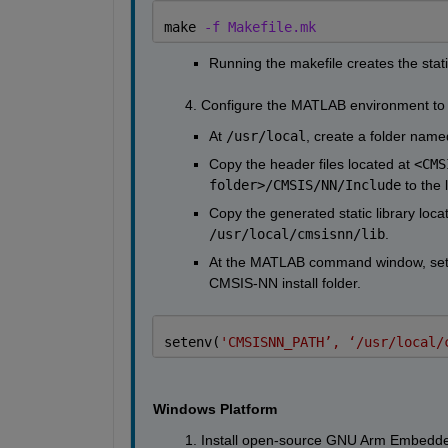
make 
-f Makefile.mk 
Running the makefile creates the static
        4. C
onfigure the MATLAB environment 
to
At 
/usr/local
, create a folder name
Copy 
the 
header files located at 
<CMS
folder>
/
CMSIS
/
NN
/
Include
 to the 
Copy 
the 
generated static library loca
/usr/local/cmsisnn/lib
.
At the MATLAB command window, s
e
CMSIS-NN
 install folder
.
setenv(
'CMSISNN_PATH’, ‘/usr/local/
Windows
 Platform
        1. Install 
open-source GNU Arm Embedded