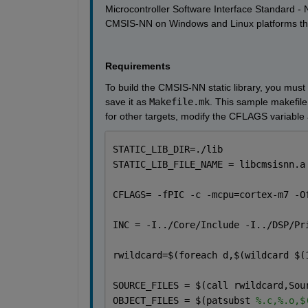
Microcontroller Software Interface Standard - 
CMSIS-NN on Windows and Linux platforms
 th
Requirements
To build the CMSIS-NN static library,
 you
 must
 
save it
as 
Makefile
.mk
.
This sample 
m
akefile
for other targets, modify
 the
 CFLAGS 
variable 
STATIC_LIB_DIR=./lib 
STATIC_LIB_FILE_NAME = libcmsisnn.a
CFLAGS= -fPIC -c -mcpu=cortex-m7 -O
INC = -I../Core/Include -I../DSP/Pr
rwildcard=
$
(foreach d,
$
(wildcard 
$
(
SOURCE_FILES = 
$
(call rwildcard,Sou
OBJECT_FILES = 
$
(patsubst 
%.c,%.o,$