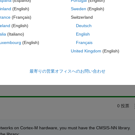
spaña
(Español)
Portugal
(English)
inland
(English)
Sweden
(English)
ing network to run on Arm Cortex-M CPUs using MATLAB Coder and the
rance
(Français)
Switzerland
his?
reland
(English)
Deutsch
talia
(Italiano)
English
uxembourg
(English)
Français
United Kingdom
(English)
サインインしてこの質問に回
最寄りの営業オフィスへのお問い合わせ
共有
サインインしてアクティビティを
0 投票
etworks on Cortex-M hardware, you must have the CMSIS-NN library. 
he library: