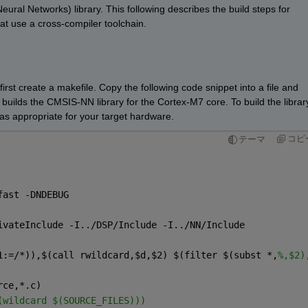
Neural Networks) l
ibrary.
This following describes the build steps for 
at 
use
 a cross-compiler toolchain.
first
 create a 
m
akefile. C
opy
the 
following
 code snippet
 into a file and 
 build
s
 the CMSIS-NN library for 
the 
Cortex-M7 core. 
T
o build the library
as appropriate for
 your target hardware
.
コピ
テーマ
 
fast -DNDEBUG 
ivateInclude -I../DSP/Include -I../NN/Include  
1:=/*)),
$
(call rwildcard,
$
d,
$
2) 
$
(filter 
$
(subst *,
%,$2)
rce,*.c) 
(wildcard $(SOURCE_FILES))) 