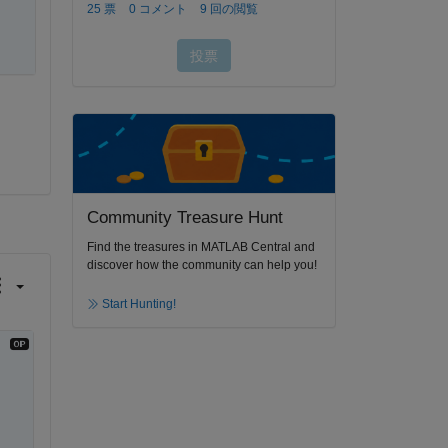
Community Treasure Hunt
Find the treasures in MATLAB Central and
discover how the community can help you!
Start Hunting!