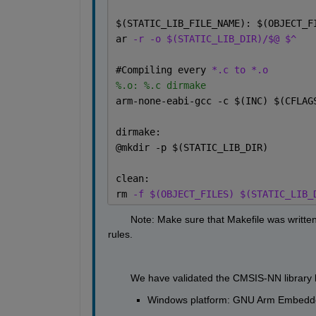
$
(STATIC_LIB_FILE_NAME): 
$
(OBJECT_F
ar 
-r -o $(STATIC_LIB_DIR)/$@ $^ 
#
Compiling every 
*.c to *.o 
%.o: %.c dirmake 
arm-none-eabi-gcc -c 
$
(INC) 
$
(CFLAG
dirmake: 
@mkdir -p 
$
(STATIC_LIB_DIR) 
clean: 
rm 
-f $(OBJECT_FILES) $(STATIC_LIB_
        Note: Make sure that Makefile was writte
rules.
        We have validated the CMSIS-NN library
Windows platform: GNU Arm Embedde