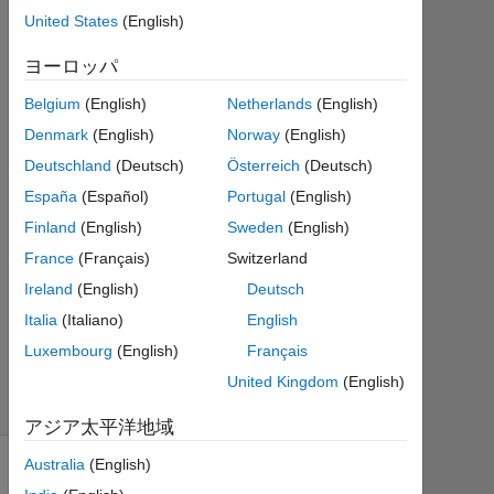
13
United States
(English)
1
回
ヨーロッパ
答
Belgium
(English)
Netherlands
(English)
Denmark
(English)
Norway
(English)
2024
9 月
Deutschland
(Deutsch)
Österreich
(Deutsch)
20
España
(Español)
Portugal
(English)
に更
Finland
(English)
Sweden
(English)
新
10
France
(Français)
Switzerland
ビ
Ireland
(English)
Deutsch
ュ
Italia
(Italiano)
English
ー
Luxembourg
(English)
Français
(30
日
United Kingdom
(English)
間)
アジア太平洋地域
Australia
(English)